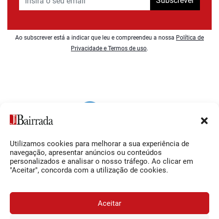
Subscrever
Ao subscrever está a indicar que leu e compreendeu a nossa
Política de
Privacidade e Termos de uso
.
Utilizamos cookies para melhorar a sua experiência de
Siga-nos
O Jornal da Bairrada
navegação, apresentar anúncios ou conteúdos
personalizados e analisar o nosso tráfego. Ao clicar em
Facebook
Contactos
"Aceitar", concorda com a utilização de cookies.
Instagram
Ficha Técnica
YouTube
Estatuto Editorial
Aceitar
Termos e Condições