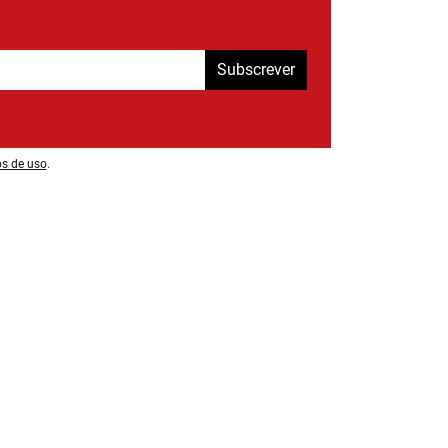
Subscrever
os de uso
.