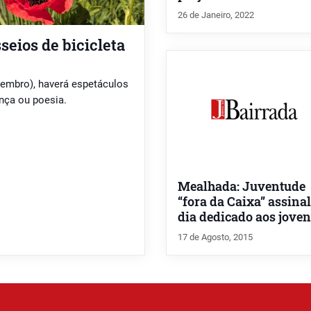
26 de Janeiro, 2022
seios de bicicleta
zembro), haverá espetáculos
nça ou poesia.
Mealhada: Juventude
“fora da Caixa” assina
dia dedicado aos jove
17 de Agosto, 2015