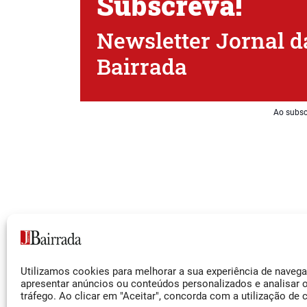
Subscreva!
Newsletter Jornal d
Bairrada
Ao subsc
Siga-nos
Utilizamos cookies para melhorar a sua experiência de naveg
Facebook
apresentar anúncios ou conteúdos personalizados e analisar 
tráfego. Ao clicar em "Aceitar", concorda com a utilização de 
Instagram