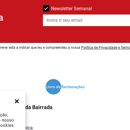
Newsletter Semanal
a
rever está a indicar que leu e compreendeu a nossa
Política de Privacidade e Term
O Jornal da Bairrada
ação,
Contactos
o nosso
cookies.
Ficha Técnica