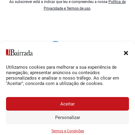
Ao subscrever está a indicar que leu e compreendeu a nossa
Política de
Privacidade e Termos de uso
.
Utilizamos cookies para melhorar a sua experiência de
Siga-nos
O Jornal da Bairrada
navegação, apresentar anúncios ou conteúdos
personalizados e analisar o nosso tráfego. Ao clicar em
Facebook
Contactos
"Aceitar", concorda com a utilização de cookies.
Instagram
Ficha Técnica
YouTube
Estatuto Editorial
Aceitar
Termos e Condições
Personalizar
JORNAL DA BAIRRADA
Assine o
a
Assinar
0,34€
© 2026 Jornal da Bairrada
partir de
/semana
Termos e Condições