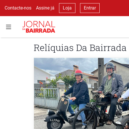
Contacte-nos
Assine já
Loja
Entrar
Relíquias Da Bairrada