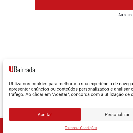
Ao subsc
Siga-nos
Utilizamos cookies para melhorar a sua experiência de naveg
Facebook
apresentar anúncios ou conteúdos personalizados e analisar 
tráfego. Ao clicar em "Aceitar", concorda com a utilização de 
Instagram
YouTube
Aceitar
Personalizar
JORNA
Assine o
Termos e Condições
© 2026 Jornal da Bairrada