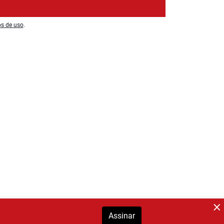
os de uso
.
Assinar