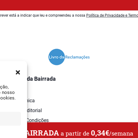
rever está a indicar que leu e compreendeu a nossa
Política de Privacidade e Term
O Jornal da Bairrada
ação,
Contactos
o nosso
cookies.
Ficha Técnica
Estatuto Editorial
Termos e Condições
L DA BAIRRADA
0,34€
a partir de
/semana