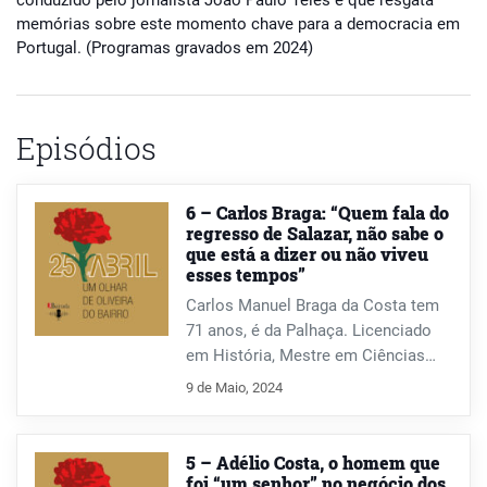
conduzido pelo jornalista João Paulo Teles e que resgata
memórias sobre este momento chave para a democracia em
Portugal. (Programas gravados em 2024)
Episódios
6 – Carlos Braga: “Quem fala do
regresso de Salazar, não sabe o
que está a dizer ou não viveu
esses tempos”
Carlos Manuel Braga da Costa tem
71 anos, é da Palhaça. Licenciado
em História, Mestre em Ciências
Sociais, natural da República do
9 de Maio, 2024
Congo, homem das escritas e das
leituras, atento ao mundo das letras.
Letras que transforma em palavras,
5 – Adélio Costa, o homem que
neste falar de Abril.
foi “um senhor” no negócio dos