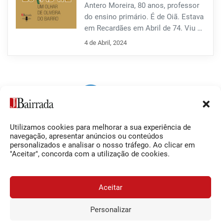
sendo o “fiel depositário” das
Antero Moreira, 80 anos, professor
moradas dos assinantes.
do ensino primário. É de Oiã. Estava
em Recardães em Abril de 74. Viu a
Revolução através da vidraça de
4 de Abril, 2024
uma escola primária.
Utilizamos cookies para melhorar a sua experiência de
Siga-nos
O Jornal da Bairrada
navegação, apresentar anúncios ou conteúdos
personalizados e analisar o nosso tráfego. Ao clicar em
Facebook
Contactos
"Aceitar", concorda com a utilização de cookies.
Instagram
Ficha Técnica
YouTube
Estatuto Editorial
Aceitar
Termos e Condições
Personalizar
JORNAL DA BAIRRADA
Assine o
a