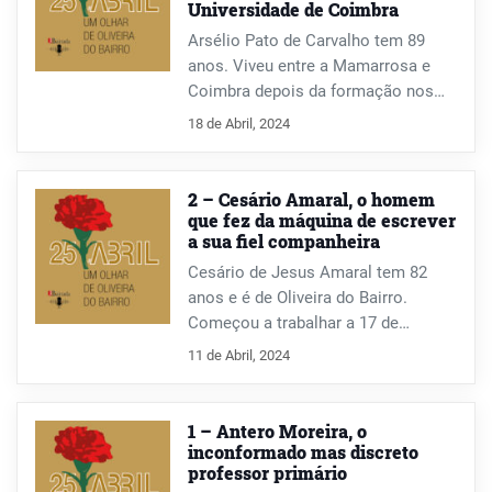
Universidade de Coimbra
de Vila Franca de Xira até Lisboa; ou
como os cartazes do Norton de
Arsélio Pato de Carvalho tem 89
Matos, que andou a colar com os
anos. Viveu entre a Mamarrosa e
pais, lhe provocaram uma fobia que
Coimbra depois da formação nos
só há pouco tempo começou a
EUA, com a licenciatura em
18 de Abril, 2024
controlar. Uma conversa com
Bioquímica e doutoramento em
curiosas histórias e episódios e que
Fisiologia Celular. Esteve nos EUA
começa com o poema da própria
até 1970, altura em que regressou a
2 – Cesário Amaral, o homem
Idália Sá-Chaves, “O Abel regedor”.
Portugal. Viveu o 25 de Abril na
que fez da máquina de escrever
a sua fiel companheira
Universidade de Coimbra, onde viria
a fazer a sua própria revolução.
Cesário de Jesus Amaral tem 82
anos e é de Oliveira do Bairro.
Começou a trabalhar a 17 de
novembro de 1953, como praticante
11 de Abril, 2024
e moço de recados no Cartório
Notarial de Oliveira do Bairro.
Cumpriu serviço militar entre 1963 e
1 – Antero Moreira, o
1966, em Moçambique. Esteve na
inconformado mas discreto
professor primário
administração do Jornal da Bairrada,