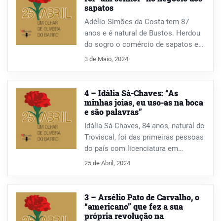
sapatos
Adélio Simões da Costa tem 87
anos e é natural de Bustos. Herdou
do sogro o comércio de sapatos e
ajuda-nos a dar corda aos sapatos,
3 de Maio, 2024
neste livro de memórias de Abril.
4 – Idália Sá-Chaves: “As
minhas joias, eu uso-as na boca
e são palavras”
Idália Sá-Chaves, 84 anos, natural do
Troviscal, foi das primeiras pessoas
do país com licenciatura em
Educação Física. Esteve no impulso
25 de Abril, 2024
da criação da Universidade de
Aveiro e a ela esteve ligada 36 anos.
Nesta entrevista, conta como o
3 – Arsélio Pato de Carvalho, o
marido integrou, involuntariamente,
“americano” que fez a sua
própria revolução na
no dia 25 de Abril, a coluna militar