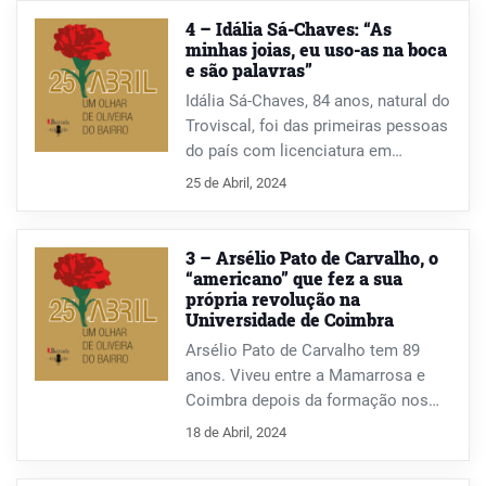
4 – Idália Sá-Chaves: “As
minhas joias, eu uso-as na boca
e são palavras”
Idália Sá-Chaves, 84 anos, natural do
Troviscal, foi das primeiras pessoas
do país com licenciatura em
Educação Física. Esteve no impulso
25 de Abril, 2024
da criação da Universidade de
Aveiro e a ela esteve ligada 36 anos.
Nesta entrevista, conta como o
3 – Arsélio Pato de Carvalho, o
marido integrou, involuntariamente,
“americano” que fez a sua
própria revolução na
no dia 25 de Abril, a coluna militar
Universidade de Coimbra
de Vila Franca de Xira até Lisboa; ou
como os cartazes do Norton de
Arsélio Pato de Carvalho tem 89
Matos, que andou a colar com os
anos. Viveu entre a Mamarrosa e
pais, lhe provocaram uma fobia que
Coimbra depois da formação nos
só há pouco tempo começou a
EUA, com a licenciatura em
18 de Abril, 2024
controlar. Uma conversa com
Bioquímica e doutoramento em
curiosas histórias e episódios e que
Fisiologia Celular. Esteve nos EUA