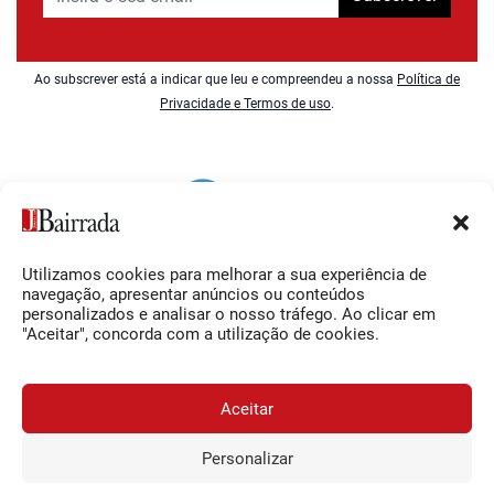
Ao subscrever está a indicar que leu e compreendeu a nossa
Política de
Privacidade e Termos de uso
.
Utilizamos cookies para melhorar a sua experiência de
Siga-nos
O Jornal da Bairrada
navegação, apresentar anúncios ou conteúdos
personalizados e analisar o nosso tráfego. Ao clicar em
Facebook
Contactos
"Aceitar", concorda com a utilização de cookies.
Instagram
Ficha Técnica
YouTube
Estatuto Editorial
Aceitar
Termos e Condições
Personalizar
JORNAL DA BAIRRADA
Assine o
a
Assinar