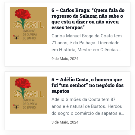
6 – Carlos Braga: “Quem fala do
regresso de Salazar, não sabe o
que está a dizer ou não viveu
esses tempos”
Carlos Manuel Braga da Costa tem
71 anos, é da Palhaça. Licenciado
em História, Mestre em Ciências
Sociais, natural da República do
9 de Maio, 2024
Congo, homem das escritas e das
leituras, atento ao mundo das letras.
Letras que transforma em palavras,
5 – Adélio Costa, o homem que
neste falar de Abril.
foi “um senhor” no negócio dos
sapatos
Adélio Simões da Costa tem 87
anos e é natural de Bustos. Herdou
do sogro o comércio de sapatos e
ajuda-nos a dar corda aos sapatos,
3 de Maio, 2024
neste livro de memórias de Abril.