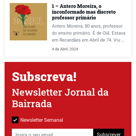
Cumpriu serviço militar entre 1963 e
1 – Antero Moreira, o
1966, em Moçambique. Esteve na
inconformado mas discreto
professor primário
administração do Jornal da Bairrada,
sendo o “fiel depositário” das
Antero Moreira, 80 anos, professor
moradas dos assinantes.
do ensino primário. É de Oiã. Estava
em Recardães em Abril de 74. Viu a
Revolução através da vidraça de
4 de Abril, 2024
uma escola primária.
Subscreva!
Newsletter Jornal da
Bairrada
Newsletter Semanal
Subscrever