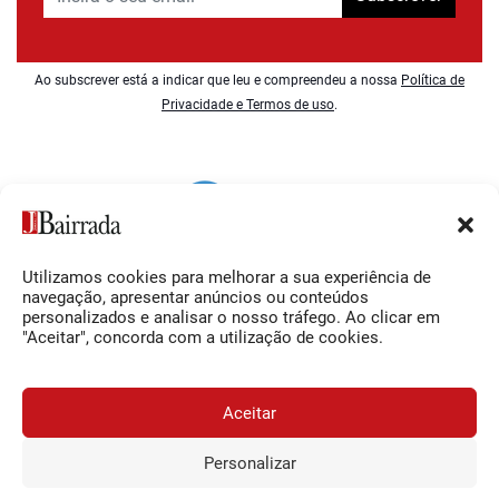
Ao subscrever está a indicar que leu e compreendeu a nossa
Política de
Privacidade e Termos de uso
.
Utilizamos cookies para melhorar a sua experiência de
Siga-nos
O Jornal da Bairrada
navegação, apresentar anúncios ou conteúdos
personalizados e analisar o nosso tráfego. Ao clicar em
Facebook
Contactos
"Aceitar", concorda com a utilização de cookies.
Instagram
Ficha Técnica
YouTube
Estatuto Editorial
Aceitar
Termos e Condições
Personalizar
JORNAL DA BAIRRADA
Assine o
a
Assinar