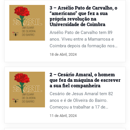
Nesta entrevista, conta como o
3 – Arsélio Pato de Carvalho, o
marido integrou, involuntariamente,
“americano” que fez a sua
própria revolução na
no dia 25 de Abril, a coluna militar
Universidade de Coimbra
de Vila Franca de Xira até Lisboa; ou
como os cartazes do Norton de
Arsélio Pato de Carvalho tem 89
Matos, que andou a colar com os
anos. Viveu entre a Mamarrosa e
pais, lhe provocaram uma fobia que
Coimbra depois da formação nos
só há pouco tempo começou a
EUA, com a licenciatura em
18 de Abril, 2024
controlar. Uma conversa com
Bioquímica e doutoramento em
curiosas histórias e episódios e que
Fisiologia Celular. Esteve nos EUA
começa com o poema da própria
até 1970, altura em que regressou a
2 – Cesário Amaral, o homem
Idália Sá-Chaves, “O Abel regedor”.
Portugal. Viveu o 25 de Abril na
que fez da máquina de escrever
a sua fiel companheira
Universidade de Coimbra, onde viria
a fazer a sua própria revolução.
Cesário de Jesus Amaral tem 82
anos e é de Oliveira do Bairro.
Começou a trabalhar a 17 de
novembro de 1953, como praticante
11 de Abril, 2024
e moço de recados no Cartório
Notarial de Oliveira do Bairro.