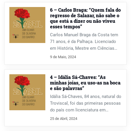
6 – Carlos Braga: “Quem fala do
regresso de Salazar, não sabe o
que está a dizer ou não viveu
esses tempos”
Carlos Manuel Braga da Costa tem
71 anos, é da Palhaça. Licenciado
em História, Mestre em Ciências
Sociais, natural da República do
9 de Maio, 2024
Congo, homem das escritas e das
leituras, atento ao mundo das letras.
Letras que transforma em palavras,
4 – Idália Sá-Chaves: “As
neste falar de Abril.
minhas joias, eu uso-as na boca
e são palavras”
Idália Sá-Chaves, 84 anos, natural do
Troviscal, foi das primeiras pessoas
do país com licenciatura em
Educação Física. Esteve no impulso
25 de Abril, 2024
da criação da Universidade de
Aveiro e a ela esteve ligada 36 anos.