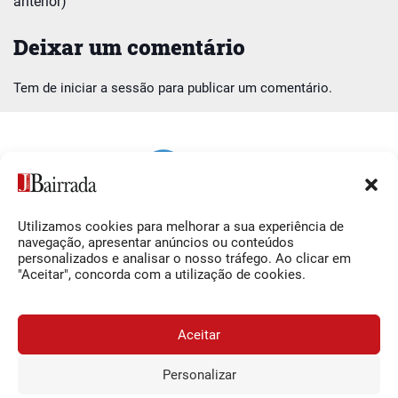
anterior)
Deixar um comentário
Tem de
iniciar a sessão
para publicar um comentário.
Utilizamos cookies para melhorar a sua experiência de
Siga-nos
O Jornal da Bairrada
navegação, apresentar anúncios ou conteúdos
personalizados e analisar o nosso tráfego. Ao clicar em
Facebook
Contactos
"Aceitar", concorda com a utilização de cookies.
Instagram
Ficha Técnica
YouTube
Estatuto Editorial
Aceitar
Termos e Condições
Personalizar
JORNAL DA BAIRRADA
Assine o
a