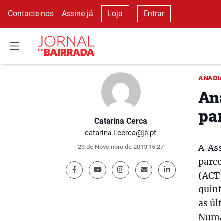
Contacte-nos
Assine já
Loja
Entrar
ANADI
An
pa
Catarina Cerca
catarina.i.cerca@jb.pt
A As
28 de Novembro de 2013 15:27
parc
(ACT
quint
as úl
Numa