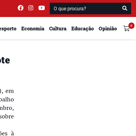
esporto
Economia
Cultura
Educação
Opinião
ote
), em
balho
mbro,
 sobre
ões à