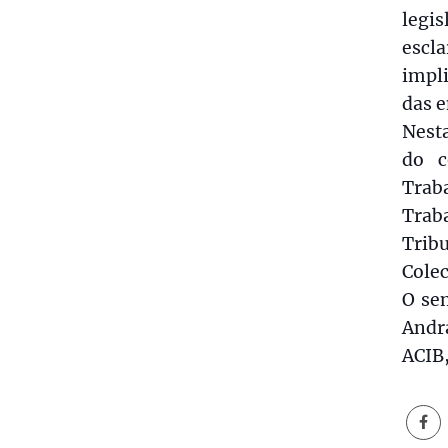
legis
escl
impli
das 
Nest
do c
Trab
Trab
Tribu
Colec
O sem
Andra
ACIB,