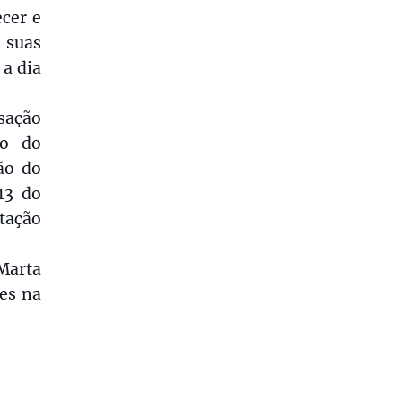
ecer e
 suas
 a dia
sação
ão do
ão do
13 do
atação
 Marta
ões na