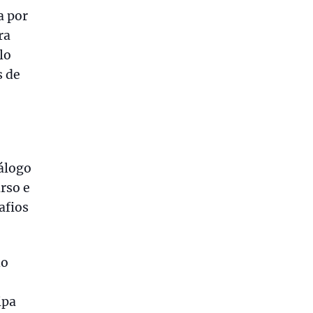
a por
ra
lo
s de
iálogo
rso e
afios
do
ipa