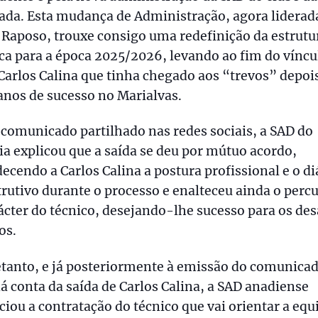
ada. Esta mudança de Administração, agora liderad
 Raposo, trouxe consigo uma redefinição da estrutu
ca para a época 2025/2026, levando ao fim do víncu
arlos Calina que tinha chegado aos “trevos” depoi
anos de sucesso no Marialvas.
omunicado partilhado nas redes sociais, a SAD do
a explicou que a saída se deu por mútuo acordo,
ecendo a Carlos Calina a postura profissional e o d
rutivo durante o processo e enalteceu ainda o percu
ácter do técnico, desejando-lhe sucesso para os des
os.
tanto, e já posteriormente à emissão do comunica
á conta da saída de Carlos Calina, a SAD anadiense
iou a contratação do técnico que vai orientar a equ