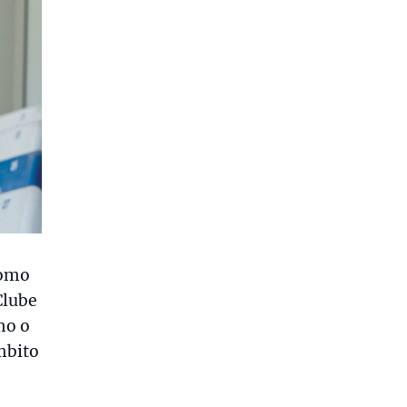
como
Clube
mo o
mbito