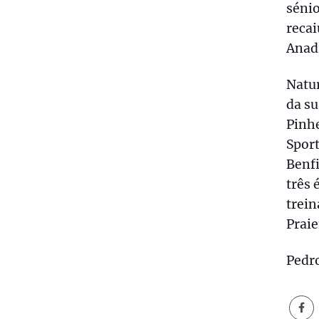
séni
recai
Anadi
Natur
da su
Pinhe
Sport
Benfi
três 
trein
Praie
Pedr