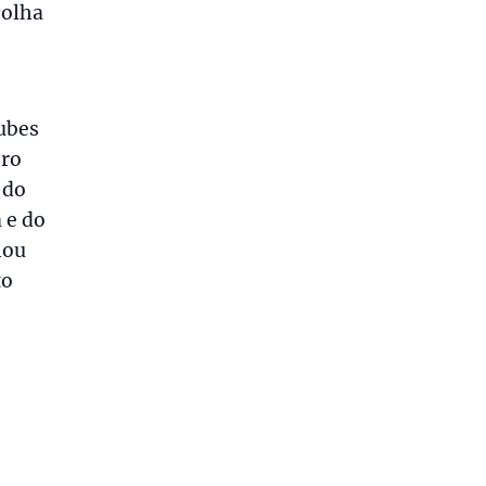
colha
lubes
êro
 do
 e do
hou
to