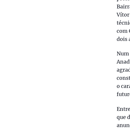
Bairr
Vítor
técni
com C
dois 
Num c
Anadi
agrad
const
o car
futur
Entre
que d
anunc