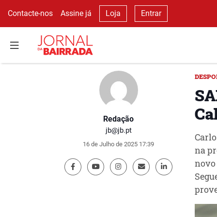
Contacte-nos
Assine já
Loja
Entrar
DESPO
SA
Ca
Redação
jb@jb.pt
Carlo
16 de Julho de 2025 17:39
na pr
novo 
Segue
prove