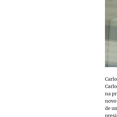
Carl
Carlo
na p
novo
de u
presi