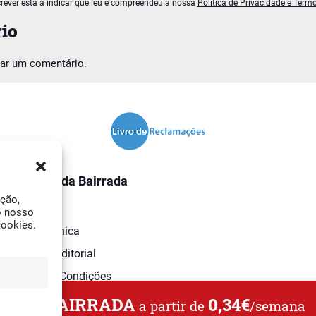
rever está a indicar que leu e compreendeu a nossa
Política de Privacidade e Term
io
car um comentário.
O Jornal da Bairrada
ação,
Contactos
o nosso
cookies.
Ficha Técnica
Estatuto Editorial
Termos e Condições
L DA BAIRRADA
0,34€
a partir de
/semana