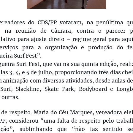
ereadores do CDS/PP votaram, na penúltima qu
a, na reunião de Câmara, contra o parecer p
lativo para ajuste direto – regime geral para aqu
erviços para a organização e produção do fes
eira Surf Fest”.
ueira Surf Fest, que vai na sua quinta edição, real
ias 3, 4, e 5 de julho, proporcionando três dias che
 animação com diversas atividades, desde aulas de
 Surf, Slackline, Skate Park, Bodyboard e Longb
 outras.
 de respeito. Maria do Céu Marques, vereadora ele
PP, considerou “uma falta de respeito pelo trabal
ição”, sublinhando que “não faz sentido s