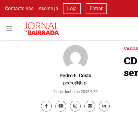
Contacte-nos
Assine já
Loja
Entrar
VAGOS
CD
se
Pedro F. Costa
pedro@jb.pt
24 de Junho de 2015 9:39