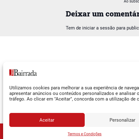
Ao subsc
Deixar um comentár
Tem de
iniciar a sessão
para publi
Siga-nos
Utilizamos cookies para melhorar a sua experiência de naveg
Facebook
apresentar anúncios ou conteúdos personalizados e analisar 
tráfego. Ao clicar em "Aceitar", concorda com a utilização de 
Instagram
YouTube
Aceitar
Personalizar
JORNA
Assine o
Termos e Condições
© 2026 Jornal da Bairrada