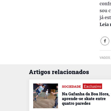
conf
sou c
já es
Leia 
VAGOS 
Artigos relacionados
Exclusivo
SOCIEDADE
Na Gafanha da Boa Hora,
aprende-se skate entre
quatro paredes