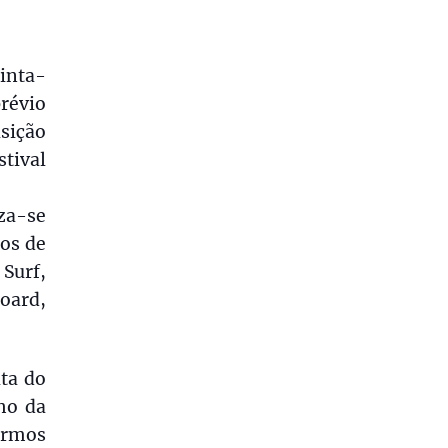
inta-
révio
isição
tival
iza-se
ios de
 Surf,
oard,
ita do
ho da
ermos