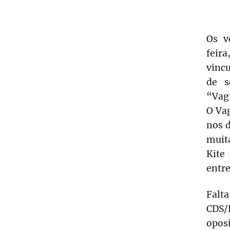
Os v
feir
vincu
de s
“Vagu
O Vag
nos d
muita
Kite
entre
Falta
CDS/
opos