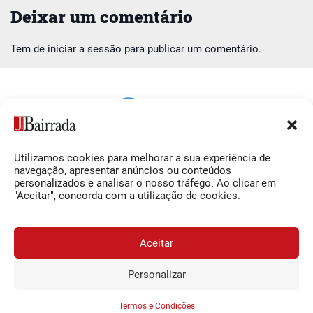
Deixar um comentário
Tem de
iniciar a sessão
para publicar um comentário.
Utilizamos cookies para melhorar a sua experiência de
Siga-nos
O Jornal da Bairrada
navegação, apresentar anúncios ou conteúdos
personalizados e analisar o nosso tráfego. Ao clicar em
Facebook
Contactos
"Aceitar", concorda com a utilização de cookies.
Instagram
Ficha Técnica
YouTube
Estatuto Editorial
Aceitar
Termos e Condições
Personalizar
JORNAL DA BAIRRADA
Assine o
a
Assinar
0,34€
© 2026 Jornal da Bairrada
partir de
/semana
Termos e Condições