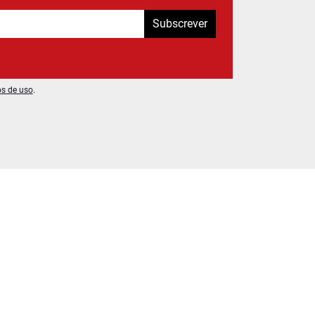
Subscrever
os de uso
.