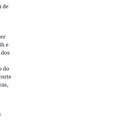
1 de
rer
8h e
 dos
o do
corte
ras,
s