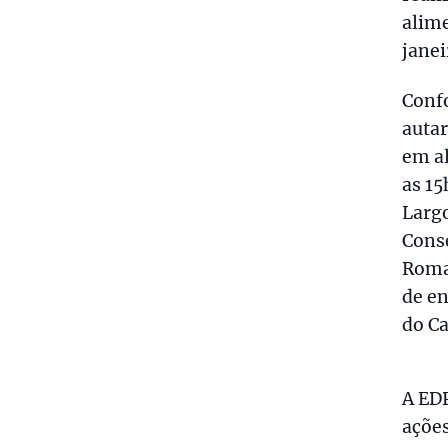
alime
janei
Confo
autar
em al
as 15
Largo
Conse
Romal
de en
do Ca
A EDP
ações