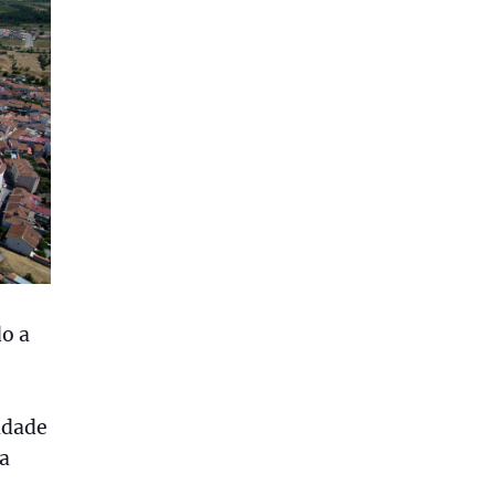
o a
idade
 a