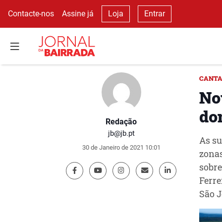
Contacte-nos
Assine já
Loja
Entrar
CANTA
No
do
Redação
jb@jb.pt
As su
30 de Janeiro de 2021 10:01
zonas
sobre
Ferre
São J