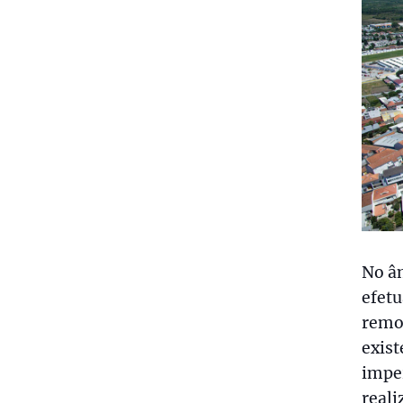
No âm
efetu
remod
exist
imper
reali