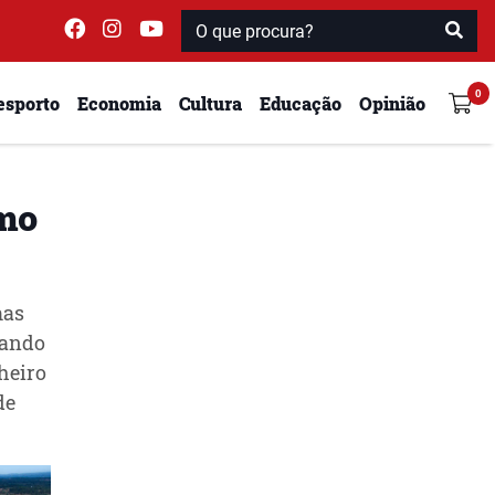
esporto
Economia
Cultura
Educação
Opinião
imo
mas
tando
heiro
de