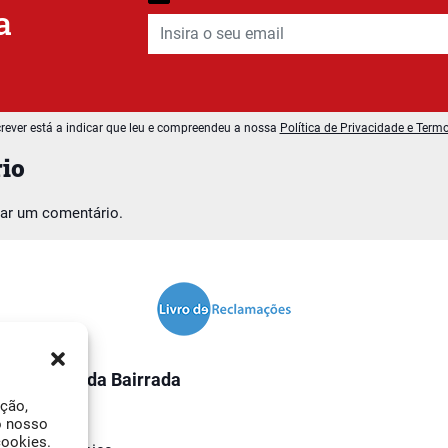
a
rever está a indicar que leu e compreendeu a nossa
Política de Privacidade e Term
io
car um comentário.
O Jornal da Bairrada
ação,
Contactos
o nosso
cookies.