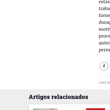
estas
traba
forn
duraç
moti
proce
antec
perm
CANTAN
Artigos relacionados