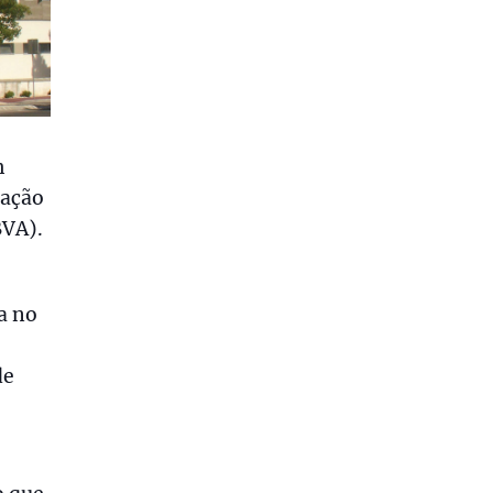
m
iação
BVA).
a no
de