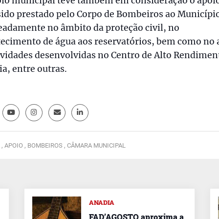
oio municipal teve também em consideração o apoi
ido prestado pelo Corpo de Bombeiros ao Municípi
adamente no âmbito da proteção civil, no
tecimento de água aos reservatórios, bem como no 
ividades desenvolvidas no Centro de Alto Rendimen
a, entre outras.
 ,
APOIO ,
BOMBEIROS ,
CÂMARA MUNICIPAL
ANADIA
FAD’AGOSTO aproxima a