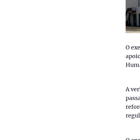
O ex
apoio
Huma
A ver
passa
refor
regul