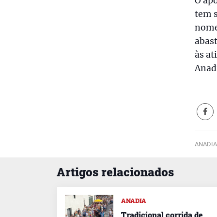
O ap
tem s
nome
abas
às at
Anadi
ANADIA
Artigos relacionados
ANADIA
Tradicional corrida de