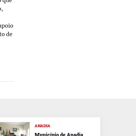
o que
o,
apoio
to de
ANADIA
Município de Anadia