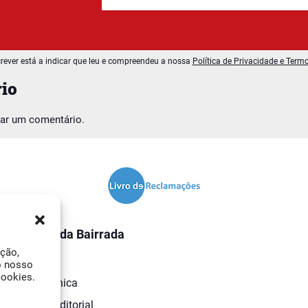
rever está a indicar que leu e compreendeu a nossa
Política de Privacidade e Term
io
car um comentário.
O Jornal da Bairrada
ação,
Contactos
o nosso
cookies.
Ficha Técnica
Estatuto Editorial