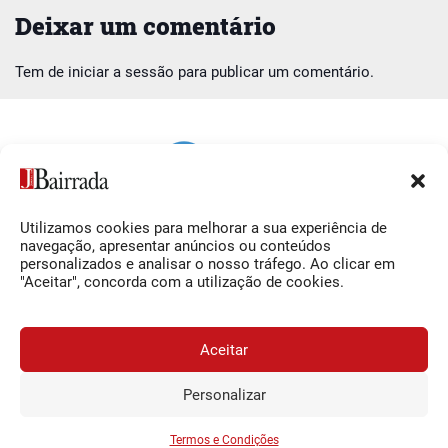
Deixar um comentário
Tem de
iniciar a sessão
para publicar um comentário.
Utilizamos cookies para melhorar a sua experiência de
Siga-nos
O Jornal da Bairrada
navegação, apresentar anúncios ou conteúdos
personalizados e analisar o nosso tráfego. Ao clicar em
Facebook
Contactos
"Aceitar", concorda com a utilização de cookies.
Instagram
Ficha Técnica
YouTube
Estatuto Editorial
Aceitar
Termos e Condições
Personalizar
JORNAL DA BAIRRADA
Assine o
a
Assinar
0,34€
© 2026 Jornal da Bairrada
partir de
/semana
Termos e Condições