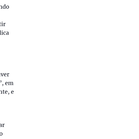
ando
tir
lica
aver
”, em
nte, e
ar
o