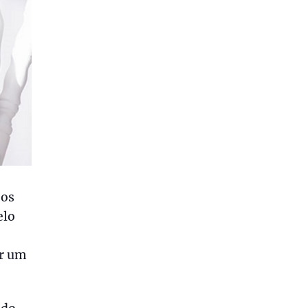
 os
elo
ar um