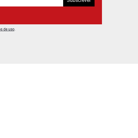
Subscrever
os de uso
.