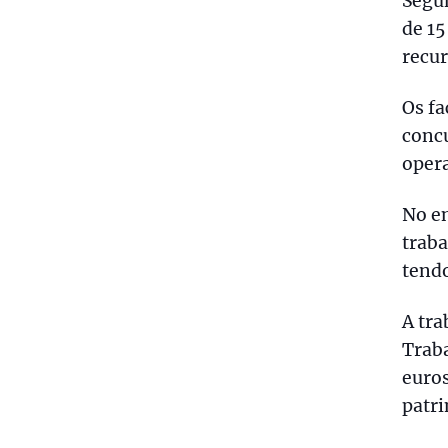
Segun
de 15
recur
Os f
concu
opera
No en
traba
tendo
A tr
Traba
euros
patri