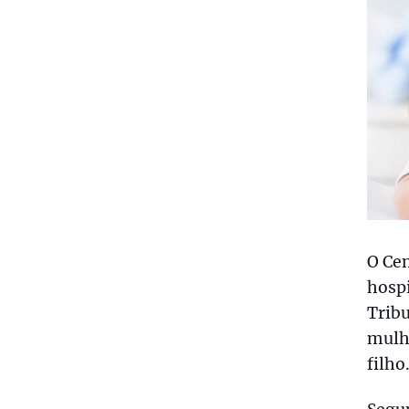
O Cen
hospi
Tribu
mulhe
filho