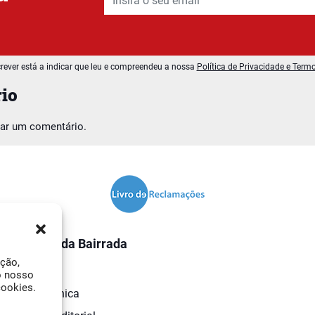
rever está a indicar que leu e compreendeu a nossa
Política de Privacidade e Term
io
car um comentário.
O Jornal da Bairrada
ação,
Contactos
o nosso
cookies.
Ficha Técnica