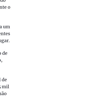
ado
nte o
 a um
entes
ugar.
o de
o,
l de
5 mil
 não