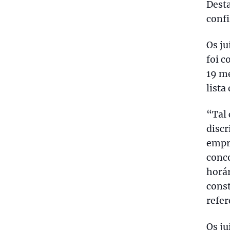
Desta
confi
Os ju
foi c
19 me
lista
“Tal
discr
empr
conco
horár
const
refer
Os ju