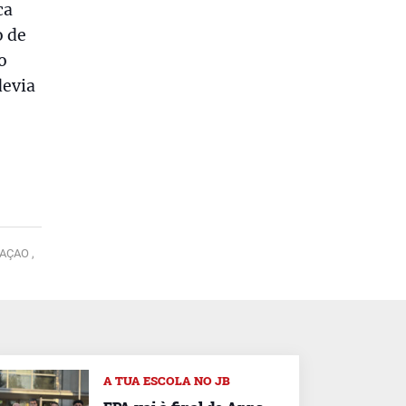
ca
o de
o
devia
AÇAO ,
A TUA ESCOLA NO JB