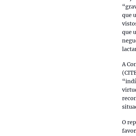
“grav
que 
visto
que u
negue
lacta
A Co
(CITE
“indí
virtu
recom
situa
O rep
favor