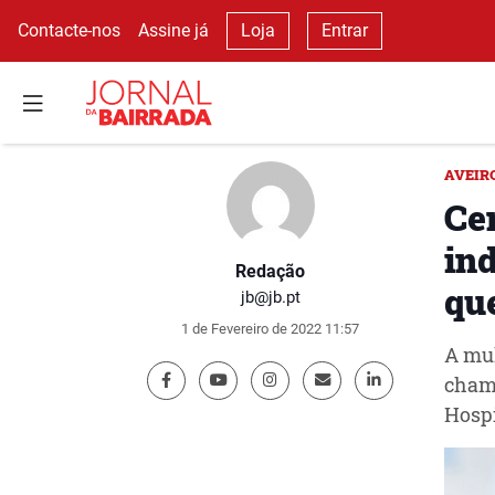
Contacte-nos
Assine já
Loja
Entrar
AVEIR
Ce
in
Redação
qu
jb@jb.pt
1 de Fevereiro de 2022 11:57
A mul
chama
Hospi