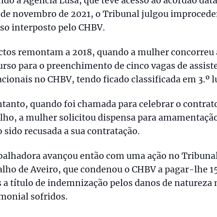
do a Agência Lusa, que teve acesso ao acórdão dat
 de novembro de 2021, o Tribunal julgou improcede
so interposto pelo CHBV.
actos remontam a 2018, quando a mulher concorreu
rso para o preenchimento de cinco vagas de assist
cionais no CHBV, tendo ficado classificada em 3.º l
tanto, quando foi chamada para celebrar o contrat
lho, a mulher solicitou dispensa para amamentaçã
 sido recusada a sua contratação.
abalhadora avançou então com uma ação no Tribuna
lho de Aveiro, que condenou o CHBV a pagar-lhe 1
 a título de indemnização pelos danos de natureza
monial sofridos.