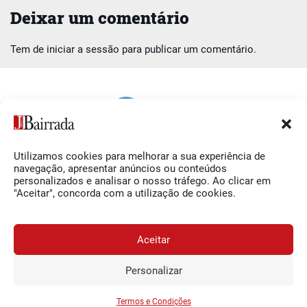
Deixar um comentário
Tem de
iniciar a sessão
para publicar um comentário.
Utilizamos cookies para melhorar a sua experiência de
Siga-nos
O Jornal da Bairrada
navegação, apresentar anúncios ou conteúdos
personalizados e analisar o nosso tráfego. Ao clicar em
Facebook
Contactos
"Aceitar", concorda com a utilização de cookies.
Instagram
Ficha Técnica
YouTube
Estatuto Editorial
Aceitar
Termos e Condições
Personalizar
JORNAL DA BAIRRADA
Assine o
a
Assinar
0,34€
© 2026 Jornal da Bairrada
partir de
/semana
Termos e Condições