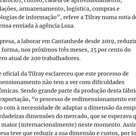
ratório), cultivo, cadeia de aprovisionamento,
lações, armazenamento, logística, compras e
logias de informação”, refere a Tilray numa nota d
nsa enviada à agência Lusa.
resa, a laborar em Cantanhede desde 2019, reduzir
 forma, nos próximos três meses, 25 por cento do
o atual de 200 trabalhadores.
 oficial da Tilray esclareceu que este processo de
mensionamento não tem a ver com dificuldades
micas. Sendo grande parte da produção desta fábri
 exportação, “o processo de redimensionamento es
do com à necessidade de adaptar a dimensão da emp
erdadeiras dimensões do mercado, que se esperava 
e maior (internacionalmente) neste momento. Assi
sa teve que reduzir a sua dimensão e custos, por 