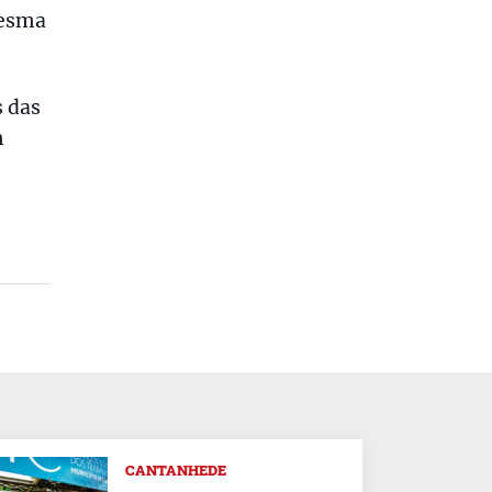
mesma
s das
m
CANTANHEDE