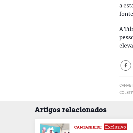
a es
fonte
A Til
pesso
eleva
CANABI
COLETI
Artigos relacionados
Exclusivo
CANTANHEDE