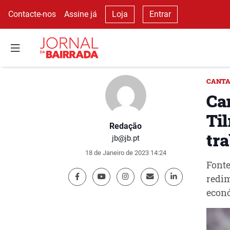
Contacte-nos
Assine já
Loja
Entrar
CANTA
Ca
Ti
Redação
tr
jb@jb.pt
18 de Janeiro de 2023 14:24
Fonte
redim
econ