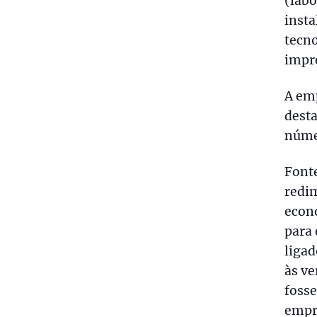
(labo
insta
tecno
impre
A emp
desta
númer
Fonte
redi
econó
para
liga
às v
foss
empre