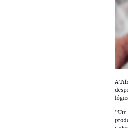
A Til
despe
lógi
“Um t
produ