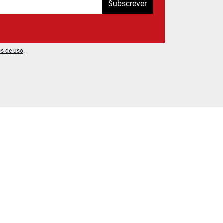
Subscrever
os de uso
.