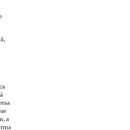
e
á,
ca
tá
resa
que
m, a
forma