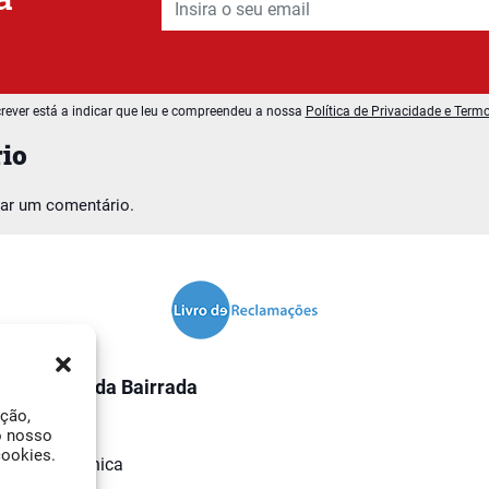
rever está a indicar que leu e compreendeu a nossa
Política de Privacidade e Term
io
car um comentário.
O Jornal da Bairrada
ação,
Contactos
o nosso
cookies.
Ficha Técnica