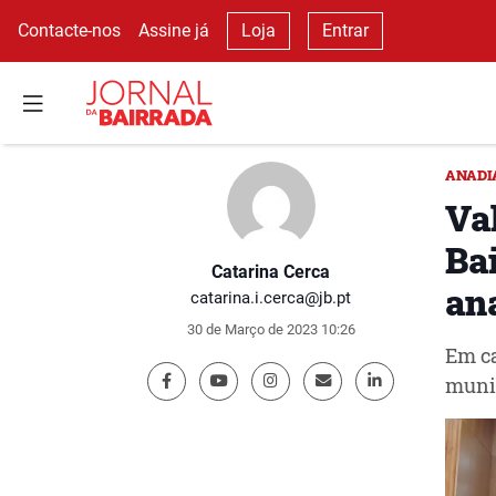
Contacte-nos
Assine já
Loja
Entrar
ANADI
Va
Ba
Catarina Cerca
an
catarina.i.cerca@jb.pt
30 de Março de 2023 10:26
Em ca
munic