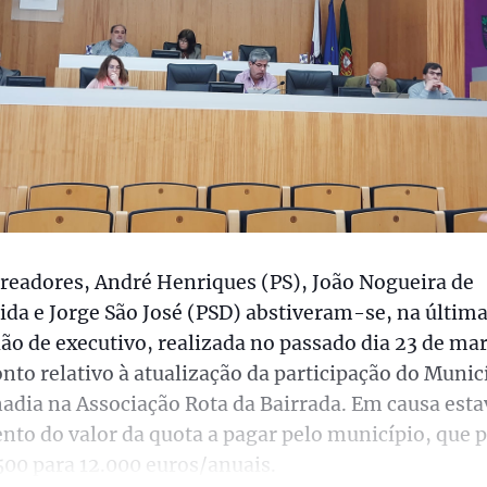
readores, André Henriques (PS), João Nogueira de
da e Jorge São José (PSD) abstiveram-se, na últim
ão de executivo, realizada no passado dia 23 de ma
nto relativo à atualização da participação do Munic
adia na Associação Rota da Bairrada. Em causa esta
to do valor da quota a pagar pelo município, que 
500 para 12.000 euros/anuais.