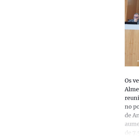
Os ve
Almei
reuni
no po
de An
aumen
de 7.