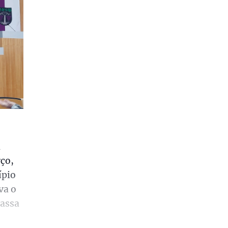
a
rço,
ípio
va o
passa