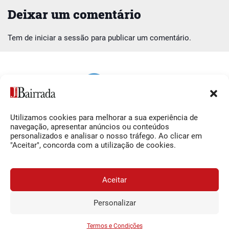
Deixar um comentário
Tem de
iniciar a sessão
para publicar um comentário.
Utilizamos cookies para melhorar a sua experiência de
Siga-nos
O Jornal da Bairrada
navegação, apresentar anúncios ou conteúdos
personalizados e analisar o nosso tráfego. Ao clicar em
Facebook
Contactos
"Aceitar", concorda com a utilização de cookies.
Instagram
Ficha Técnica
YouTube
Estatuto Editorial
Aceitar
Termos e Condições
Personalizar
JORNAL DA BAIRRADA
Assine o
a
Assinar
0,34€
© 2026 Jornal da Bairrada
partir de
/semana
Termos e Condições