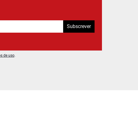
Subscrever
os de uso
.