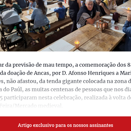
ar da previsão de mau tempo, a comemoração dos 
da doação de Ancas, por D. Afonso Henriques a Ma
s, não afastou, da tenda gigante colocada na zona 
 do Paúl, as muitas centenas de pessoas que nos dia
15 participaram nesta celebração, realizada à volta d
Feira/Mercado medieval.
Artigo exclusivo para os nossos assinantes