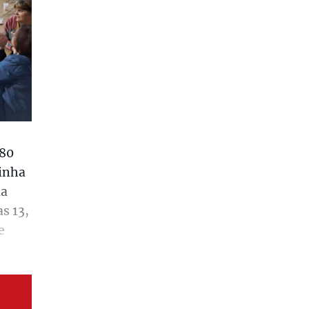
880
rinha
da
s 13,
e