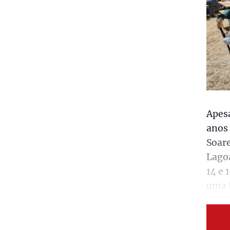
Apes
anos 
Soare
Lagoa
14 e 
uma 