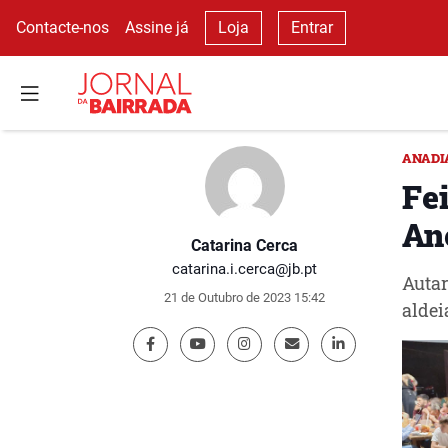
Contacte-nos
Assine já
Loja
Entrar
ANADI
Fe
An
Catarina Cerca
catarina.i.cerca@jb.pt
Autar
21 de Outubro de 2023 15:42
aldei