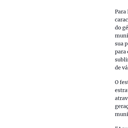
Para 
carac
do gé
munic
sua p
para 
subli
de vá
O fes
estra
atrav
geraç
munic