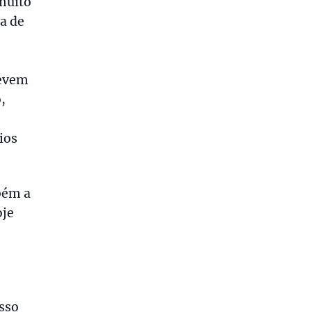
muito
a de
devem
,
ios
bém a
oje
sso