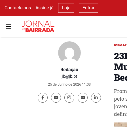
Contacte-nos
Assine já
Loja
Entrar
MEAL
231
Mu
Redação
Bed
jb@jb.pt
25 de Junho de 2026 11:03
Promo
pelo 
joven
defin