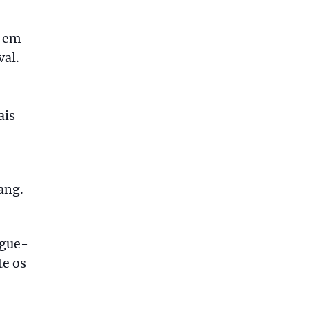
a em
val.
ais
ang.
ngue-
te os