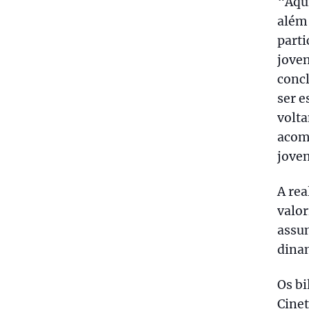
“Aqui
além
parti
joven
concl
ser e
volta
acom
joven
A rea
valor
assum
dina
Os bi
Cine