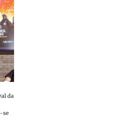
val da
o-se