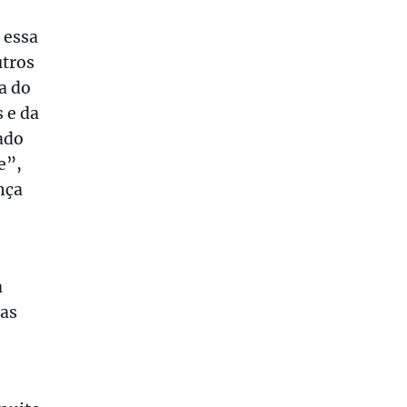
 essa
utros
a do
 e da
ado
e”,
nça
a
vas