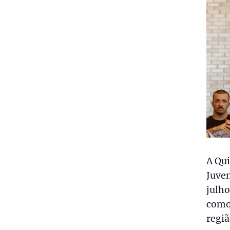
A Qui
Juven
julho
como
regiã