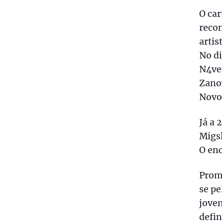
O car
reco
artis
No di
N4vep
Zanov
Novo
Já a 
Migsl
O enc
Promo
se pe
joven
defin