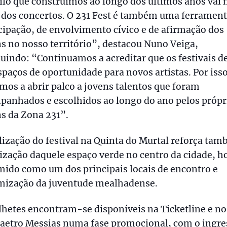
lo que construímos ao longo dos últimos anos vai 
 dos concertos. O 231 Fest é também uma ferrament
cipação, de envolvimento cívico e de afirmação dos
s no nosso território”, destacou Nuno Veiga,
uindo: “Continuamos a acreditar que os festivais 
spaços de oportunidade para novos artistas. Por isso
mos a abrir palco a jovens talentos que foram
panhados e escolhidos ao longo do ano pelos própr
s da Zona 231”.
lização do festival na Quinta do Murtal reforça tam
ização daquele espaço verde no centro da cidade, h
ido como um dos principais locais de encontro e
mização da juventude mealhadense.
lhetes encontram-se disponíveis na Ticketline e no
taetro Messias numa fase promocional, com o ingre