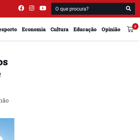
esporto
Economia
Cultura
Educação
Opinião
os
e
 não