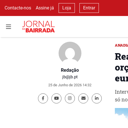
Contacte-nos
Assine já
Loja
Entrar
ANADI
Re
or
Redação
eu
jb@jb.pt
25 de Junho de 2026 14:32
Inter
só no