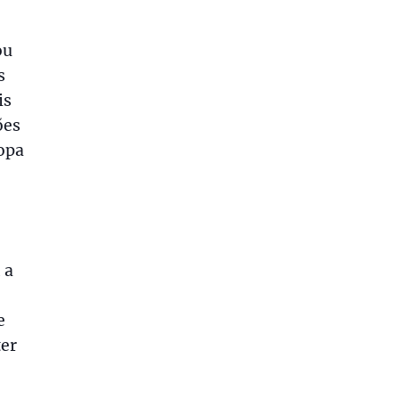
ou
s
is
ões
opa
 a
e
ter