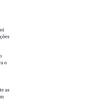
oi
ações
o
ra o
te as
em