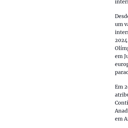
inter
Desde
um v
inte
2024,
Olím
em Ju
europ
parac
Em 2
atrib
Conti
Anadi
em An