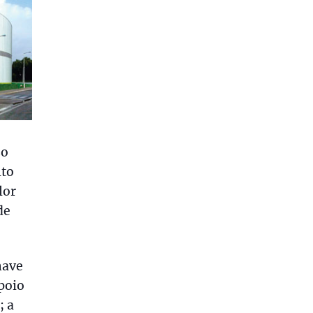
so
lto
lor
de
nave
poio
; a