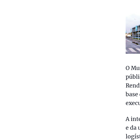
O Mu
públi
Rend
base 
execu
A int
e da 
logí