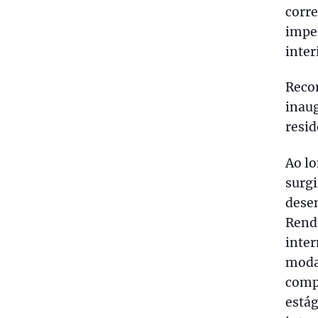
corre
imper
inter
Reco
inaug
resid
Ao lo
surgi
desen
Rend
inte
moda
compe
estág