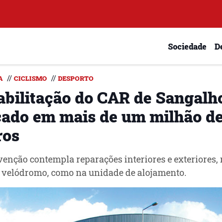
Sociedade
D
//
//
A
CICLISMO
DESPORTO
abilitação do CAR de Sangalh
çado em mais de um milhão d
ros
venção contempla reparações interiores e exteriores,
 velódromo, como na unidade de alojamento.