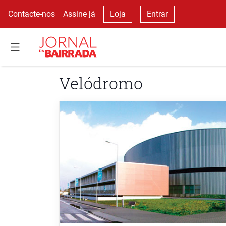
Contacte-nos
Assine já
Loja
Entrar
Velódromo