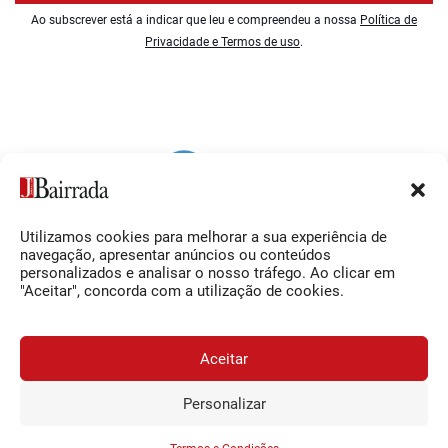
Ao subscrever está a indicar que leu e compreendeu a nossa
Política de
Privacidade e Termos de uso
.
Utilizamos cookies para melhorar a sua experiência de
Siga-nos
O Jornal da Bairrada
navegação, apresentar anúncios ou conteúdos
personalizados e analisar o nosso tráfego. Ao clicar em
Facebook
Contactos
"Aceitar", concorda com a utilização de cookies.
Instagram
Ficha Técnica
YouTube
Estatuto Editorial
Aceitar
Termos e Condições
Personalizar
JORNAL DA BAIRRADA
Assine o
a
Assinar
0,34€
© 2026 Jornal da Bairrada
partir de
/semana