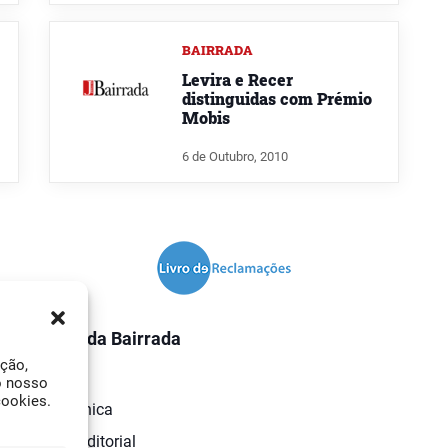
BAIRRADA
Levira e Recer
distinguidas com Prémio
Mobis
6 de Outubro, 2010
O Jornal da Bairrada
ação,
Contactos
o nosso
cookies.
Ficha Técnica
Estatuto Editorial