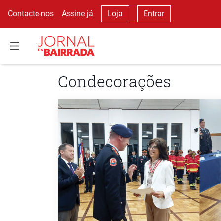
Contacte-nos
Assine já
Loja
Entrar
Condecorações