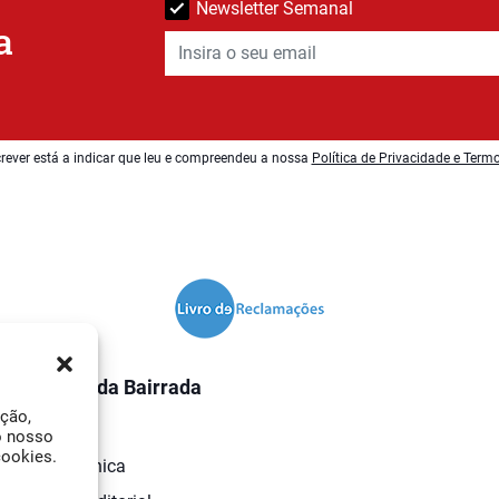
Newsletter Semanal
a
rever está a indicar que leu e compreendeu a nossa
Política de Privacidade e Term
O Jornal da Bairrada
ação,
Contactos
o nosso
cookies.
Ficha Técnica