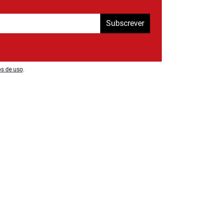
Subscrever
os de uso
.