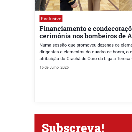
Exclusivo
Financiamento e condecoraç
cerimónia nos bombeiros de 
Numa sessão que promoveu dezenas de elemen
dirigentes e elementos do quadro de honra, o 
atribuição do Crachá de Ouro da Liga a Teresa
Agradecimento a Sérgio Janeiro.
15 de Julho, 2025
Subscreva!