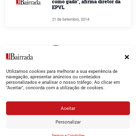
como gado”, afirma diretor da
EPVL
21 de Setembro, 2014
Utilizamos cookies para melhorar a sua experiência de
Siga-nos
O Jornal da Bairrada
navegação, apresentar anúncios ou conteúdos
personalizados e analisar o nosso tráfego. Ao clicar em
Facebook
Contactos
"Aceitar", concorda com a utilização de cookies.
Instagram
Ficha Técnica
YouTube
Estatuto Editorial
Aceitar
Termos e Condições
Personalizar
JORNAL DA BAIRRADA
Assine o
a
Assinar
0,34€
© 2026 Jornal da Bairrada
partir de
/semana
Termos e Condições