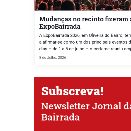
Mudanças no recinto fizeram 
ExpoBairrada
A ExpoBairrada 2026, em Oliveira do Bairro, te
a afirmar-se como um dos principais eventos d
dias – de 1 a 5 de julho – o certame reuniu e
produtores, instituições e milhares de visitan
8 de Julho, 2026
acordo com o Município de Oliveira […]
Subscreva!
Newsletter Jornal d
Bairrada