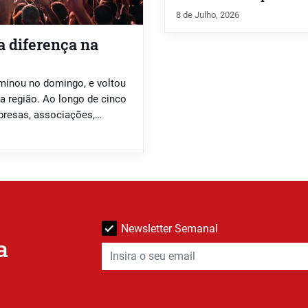
8 de Julho, 2026
a diferença na
rminou no domingo, e voltou
a região. Ao longo de cinco
mpresas, associações,
tes no Espaço Inovação. De
Newsletter Semanal
a