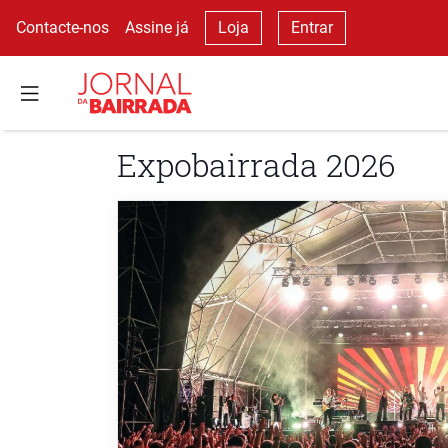
Contacte-nos
Assine já
Loja
Entrar
Expobairrada 2026