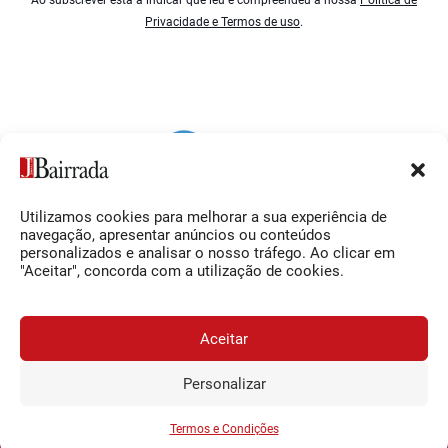
Ao subscrever está a indicar que leu e compreendeu a nossa
Política de
Privacidade e Termos de uso
.
Utilizamos cookies para melhorar a sua experiência de
Siga-nos
O Jornal da Bairrada
navegação, apresentar anúncios ou conteúdos
personalizados e analisar o nosso tráfego. Ao clicar em
Facebook
Contactos
"Aceitar", concorda com a utilização de cookies.
Instagram
Ficha Técnica
YouTube
Estatuto Editorial
Aceitar
Termos e Condições
Personalizar
JORNAL DA BAIRRADA
Assine o
a
Assinar
0,34€
© 2026 Jornal da Bairrada
partir de
/semana
Termos e Condições