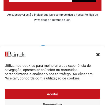
Ao subscrever está a indicar que leu e compreendeu a nossa
Política de
Privacidade e Termos de uso
.
Utilizamos cookies para melhorar a sua experiência de
Siga-nos
O Jornal da Bairrada
navegação, apresentar anúncios ou conteúdos
personalizados e analisar o nosso tráfego. Ao clicar em
Facebook
Contactos
"Aceitar", concorda com a utilização de cookies.
Instagram
Ficha Técnica
YouTube
Estatuto Editorial
Aceitar
Termos e Condições
Personalizar