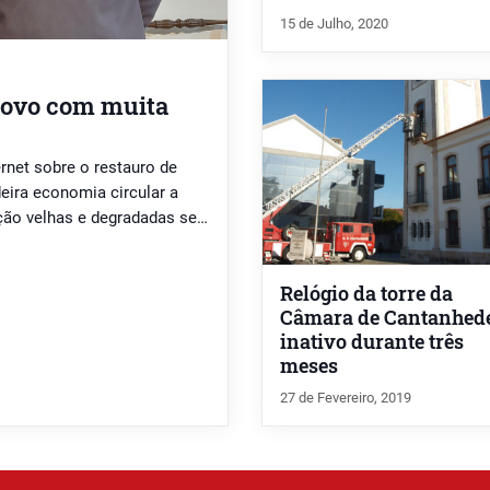
15 de Julho, 2020
novo com muita
rnet sobre o restauro de
eira economia circular a
ção velhas e degradadas se
as novas que conferem aos
cação. […]
Relógio da torre da
Câmara de Cantanhed
inativo durante três
meses
27 de Fevereiro, 2019