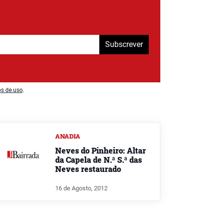
Subscrever
os de uso
.
ANADIA
Neves do Pinheiro: Altar
da Capela de N.ª S.ª das
Neves restaurado
16 de Agosto, 2012