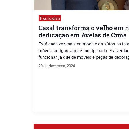
Exclusivo
Casal transforma o velho em 
dedicação em Avelãs de Cima
Está cada vez mais na moda e os sítios na inte
móveis antigos vão-se multiplicado. É a verdad
funcionar, já que de móveis e peças de decora
conseguem fazer verdadeiros “milagres”, peç
20 de Novembro, 2024
espaços que as vão receber elegância e sofisti