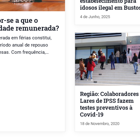
estabelecimento para
idosos ilegal em Busto
4 de Junho, 2025
r-se a que o
vidade remunerada?
rada em férias constitui,
eríodo anual de repouso
resas. Com frequência,
tra atividade remunerada
uesa estabelece uma
pregador mecanismos […]
Região: Colaboradores
Lares de IPSS fazem
testes preventivos à
Covid-19
18 de Novembro, 2020