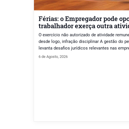
Férias: o Empregador pode opo
trabalhador exerça outra ati
O exercício não autorizado de atividade remune
desde logo, infração disciplinar A gestão do p
levanta desafios jurídicos relevantes nas emp
questiona-se se o trabalhador pode exercer ou
6 de Agosto, 2026
durante as férias. A legislação laboral portug
proibição geral cuja violação concede ao em