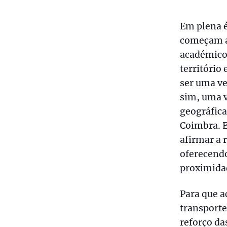
Em plena é
começam a 
académico
território
ser uma ve
sim, uma v
geográfica
Coimbra. E
afirmar a 
oferecendo
proximidad
Para que a
transporte
reforço da