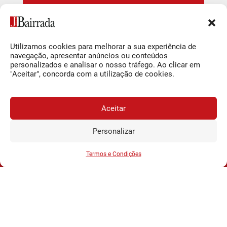
Newsletter Jornal
da Bairrada
Utilizamos cookies para melhorar a sua experiência de
navegação, apresentar anúncios ou conteúdos
Newsletter Semanal
personalizados e analisar o nosso tráfego. Ao clicar em
"Aceitar", concorda com a utilização de cookies.
Subscrever
Aceitar
Ao subscrever está a indicar que leu e compreendeu a nossa
Personalizar
Política de Privacidade e Termos de uso
.
JORNAL DA BAIRRADA
Assine o
a
Assinar
Deixar um comentário
0,34€
partir de
/semana
Termos e Condições
Tem de
iniciar a sessão
para publicar um comentário.