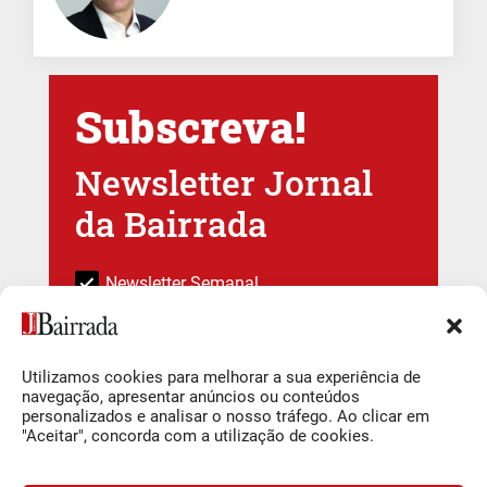
Subscreva!
Newsletter Jornal
da Bairrada
Newsletter Semanal
Subscrever
Utilizamos cookies para melhorar a sua experiência de
navegação, apresentar anúncios ou conteúdos
personalizados e analisar o nosso tráfego. Ao clicar em
Ao subscrever está a indicar que leu e compreendeu a nossa
"Aceitar", concorda com a utilização de cookies.
Política de Privacidade e Termos de uso
.
Deixar um comentário