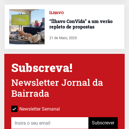
ÍLHAVO
“Ílhavo ConVida” a um verão
repleto de propostas
21 de Maio, 2025
Subscreva!
Newsletter Jornal da
Bairrada
Newsletter Semanal
Subscrever