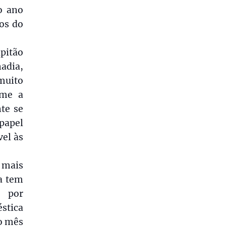
o ano
os do
apitão
adia,
 muito
ime a
te se
papel
vel às
é mais
a tem
e por
stica
ao mês