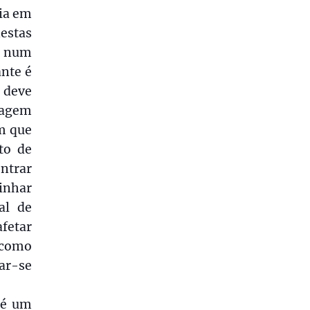
ia em
nestas
a num
nte é
 deve
ragem
em que
to de
ntrar
linhar
al de
etar
 como
ar-se
 é um