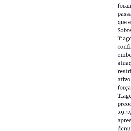
fora
pass
que 
Sobre
Tiag
confi
embo
atua
rest
ativo
força
Tiago
preo
29.1
apre
denun