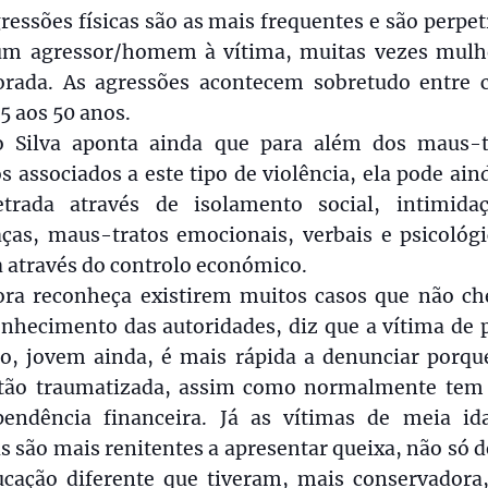
ressões físicas são as mais frequentes e são perpe
um agressor/homem à vítima, muitas vezes mulh
rada. As agressões acontecem sobretudo entre c
5 aos 50 anos.
o Silva aponta ainda que para além dos maus-t
os associados a este tipo de violência, ela pode ain
etrada através de isolamento social, intimida
ças, maus-tratos emocionais, verbais e psicológi
 através do controlo económico.
ra reconheça existirem muitos casos que não c
onhecimento das autoridades, diz que a vítima de 
o, jovem ainda, é mais rápida a denunciar porqu
 tão traumatizada, assim como normalmente tem
pendência financeira. Já as vítimas de meia id
s são mais renitentes a apresentar queixa, não só 
ucação diferente que tiveram, mais conservadora