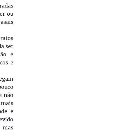
tradas
er ou
asais
ratos
da ser
ção e
cos e
hegam
pouco
e não
 mais
ade e
devido
, mas