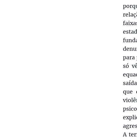
porq
relaç
faix
esta
fund
denu
para 
só v
equa
saída
que 
vio
psic
expl
agres
A te