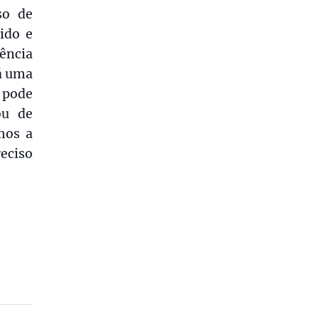
so de
ido e
ência
á uma
 pode
ou de
mos a
reciso