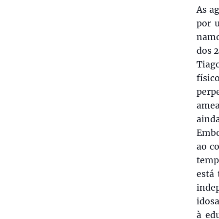
As ag
por 
namo
dos 2
Tiag
físic
perp
amea
ainda
Embo
ao c
temp
está
inde
idosa
à ed