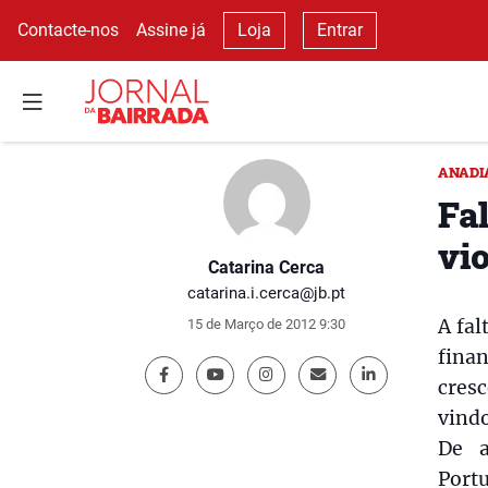
Contacte-nos
Assine já
Loja
Entrar
ANADI
Fa
vi
Catarina Cerca
catarina.i.cerca@jb.pt
A fal
15 de Março de 2012 9:30
fina
cresc
vindo
De a
Port