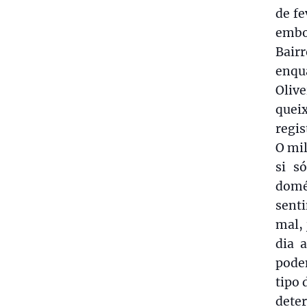
de f
embo
Bair
enqu
Oliv
quei
regis
O mil
si s
domé
sent
mal, 
dia 
pode
tipo 
deter