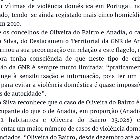
m vítimas de violência doméstica em Portugal, n
ado, tendo-se ainda registado mais cinco homicídi
em 2010.
 os concelhos de Oliveira do Bairro e Anadia, o c
o Silva, do Destacamento Territorial da GNR de An
rmou a sua preocupação em relação a este flagelo,
ra tenha consciência de que neste tipo de cr
ção da GNR é sempre muito limitada: “praticamen
ringe à sensibilização e informação, pois ter um 
 para evitar a violência doméstica é quase impossí
s de autoridade”.
 Silva reconhece que o caso de Oliveira do Bairro 
cupante do que o de Anadia, em proporção (Anadi
42 habitantes e Oliveira do Bairro 23.028) 
sentar um maior número de casos de violência domé
ciados. “Oliveira do Bairro, desde dezembro até 