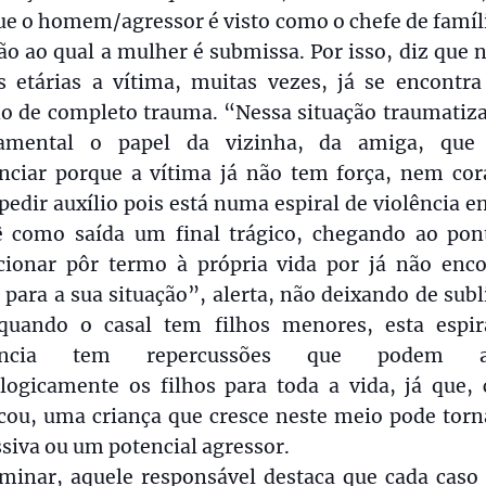
ue o homem/agressor é visto como o chefe de famíl
ão ao qual a mulher é submissa. Por isso, diz que 
as etárias a vítima, muitas vezes, já se encontr
do de completo trauma. “Nessa situação traumatiza
amental o papel da vizinha, da amiga, que
nciar porque a vítima já não tem força, nem co
pedir auxílio pois está numa espiral de violência 
ê como saída um final trágico, chegando ao pon
cionar pôr termo à própria vida por já não enco
 para a sua situação”, alerta, não deixando de sub
quando o casal tem filhos menores, esta espir
lência tem repercussões que podem af
ologicamente os filhos para toda a vida, já que,
icou, uma criança que cresce neste meio pode torn
siva ou um potencial agressor.
rminar, aquele responsável destaca que cada caso