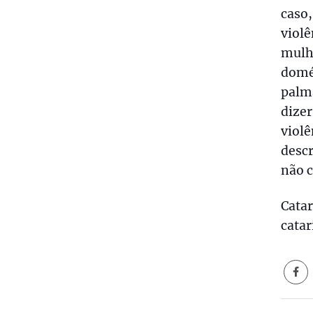
caso
viol
mulh
domé
palm
dize
viol
descr
não c
Catar
cata