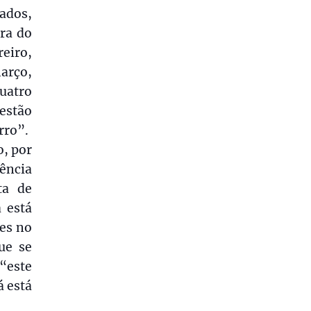
ados,
ra do
eiro,
arço,
uatro
estão
rro”.
o, por
ência
ta de
 está
des no
ue se
“este
á está