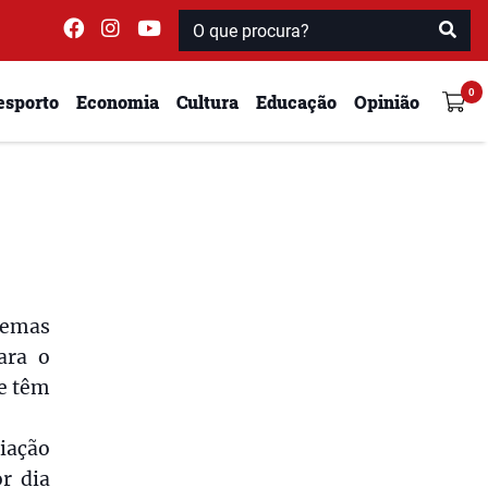
esporto
Economia
Cultura
Educação
Opinião
blemas
ara o
se têm
iação
r dia