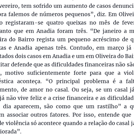
evereiro, tem sofrido um aumento de casos denunci
ra falemos de números pequenos”, diz. Em Olivei
ro registaram-se quatro queixas no mês de fever
anto que em Anadia foram três. “De janeiro a m
eira do Bairro regista um pequeno acréscimo de q
xas e Anadia apenas três. Contudo, em março já 
tados dois casos em Anadia e um em Oliveira do Bai
itar defende que as dificuldades financeiras não sã
ó, motivo suficientemente forte para que a viol
stica aconteça. “O principal problema é a fal
imento, de amor no casal. Ou seja, se um casal já
já não vive feliz e a crise financeira e as dificulda
a dia aparecem, são como que um rastilho” a q
m associar outros fatores. Por isso, entende que 
de violência só acontece quando a relação do casal j
iorada”.