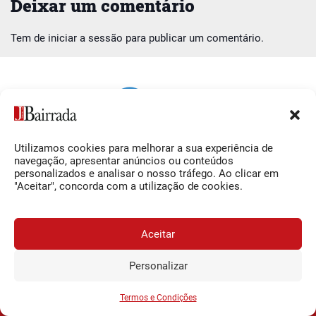
Deixar um comentário
Tem de
iniciar a sessão
para publicar um comentário.
Utilizamos cookies para melhorar a sua experiência de
Siga-nos
O Jornal da Bairrada
navegação, apresentar anúncios ou conteúdos
personalizados e analisar o nosso tráfego. Ao clicar em
Facebook
Contactos
"Aceitar", concorda com a utilização de cookies.
Instagram
Ficha Técnica
YouTube
Estatuto Editorial
Aceitar
Termos e Condições
Personalizar
JORNAL DA BAIRRADA
Assine o
a
Assinar
0,34€
© 2026 Jornal da Bairrada
partir de
/semana
Termos e Condições