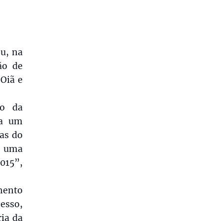
u, na
ão de
Oiã e
to da
 a um
as do
e uma
015”,
mento
esso,
ia da