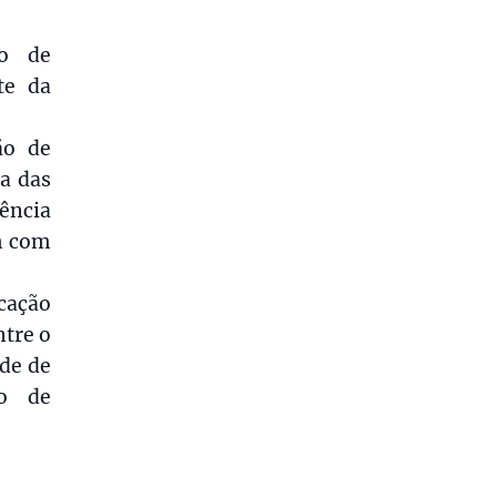
no de
te da
ão de
a das
rência
am com
cação
ntre o
de de
no de