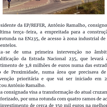
esidente da EP/REFER, António Ramalho, consigno
ltima terça-feira, a empreitada para a construç
rotunda na EN235, de acesso à zona industrial de 
entelos.
ta-se de uma primeira intervenção no âmbi
alificação da Estrada Nacional 235, que levará
stimento de 3,8 milhões de euros numa das estrad
o de Proximidade, numa área que precisava d
rvenção prioritária e que vai ser iniciado em 2
icou António Ramalho.
ra consignada visa a transformação do atual cruza
forizado, por uma rotunda com quatro ramos de ac
investimento de cerca de 350 mil euros na melhor