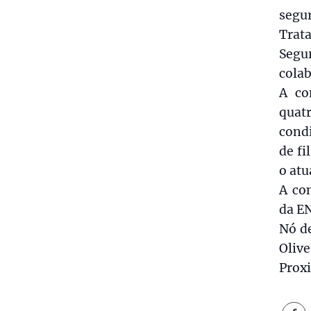
segur
Trat
Segu
colab
A co
quat
condi
de fi
o atu
A co
da EN
Nó d
Oliv
Prox