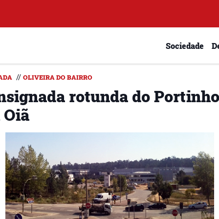
Sociedade
D
//
ADA
OLIVEIRA DO BAIRRO
nsignada rotunda do Portinh
 Oiã