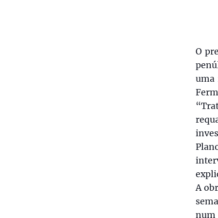
O pr
penú
uma 
Ferm
“Tra
requ
inve
Plan
inte
expl
A ob
sema
num 