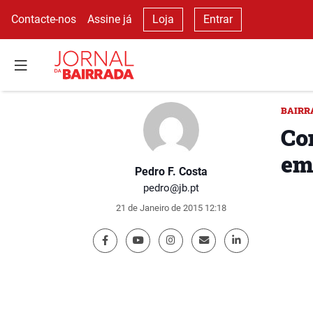
Contacte-nos
Assine já
Loja
Entrar
BAIRR
Co
em
Pedro F. Costa
pedro@jb.pt
21 de Janeiro de 2015 12:18