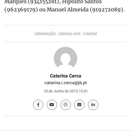
Marques (934155281), Hipólito Santos
(962369179) ou Manuel Almeida (919272089).
GEMINAÇÃO ,
SANGALHOS ,
VIAGEM
Catarina Cerca
catarina.i.cerca@jb.pt
18 de Junho de 2015 15:41