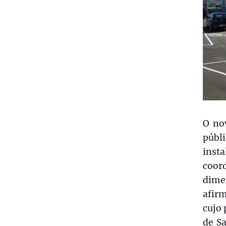
O no
públi
insta
coor
dime
afir
cujo 
de Sa