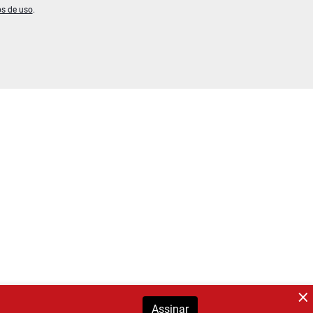
os de uso
.
Assinar