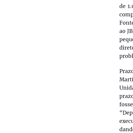
de 1
comp
Fonte
ao JB
peque
dire
prob
Praz
Marti
Unid
praz
fosse
“Dep
exec
dand