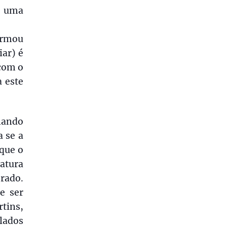
á uma
firmou
iar) é
 com o
 este
nando
a se a
que o
atura
erado.
e ser
tins,
lados