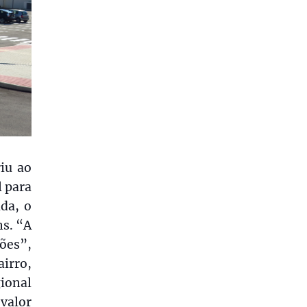
iu ao
l para
ada, o
s. “A
ões”,
irro,
gional
 valor