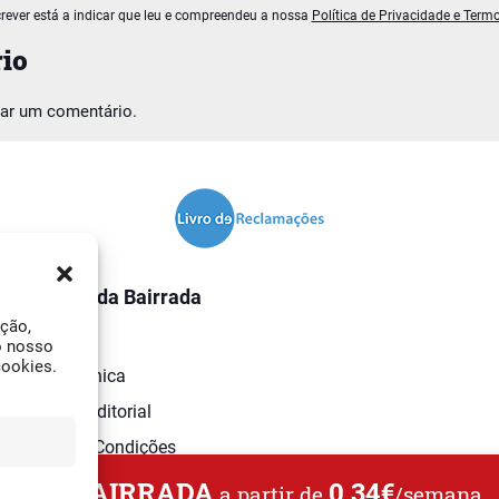
rever está a indicar que leu e compreendeu a nossa
Política de Privacidade e Term
io
car um comentário.
O Jornal da Bairrada
ação,
Contactos
o nosso
cookies.
Ficha Técnica
Estatuto Editorial
Termos e Condições
L DA BAIRRADA
0,34€
a partir de
/semana