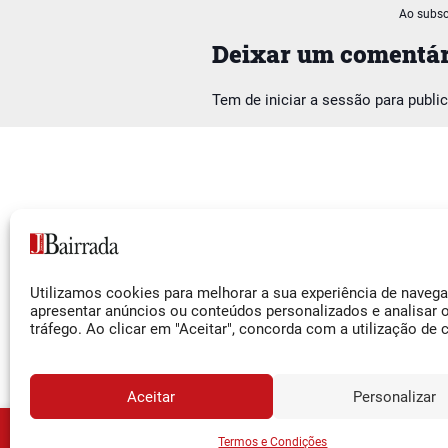
Ao subsc
Deixar um comentár
Tem de
iniciar a sessão
para publi
Siga-nos
Utilizamos cookies para melhorar a sua experiência de naveg
Facebook
apresentar anúncios ou conteúdos personalizados e analisar 
tráfego. Ao clicar em "Aceitar", concorda com a utilização de 
Instagram
YouTube
Aceitar
Personalizar
JORNA
Assine o
Termos e Condições
© 2026 Jornal da Bairrada