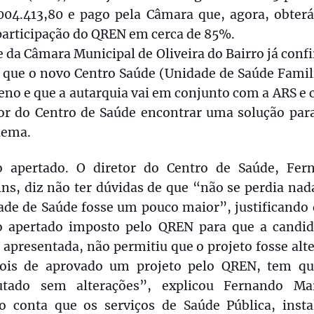
.004.413,80 e pago pela Câmara que, agora, obter
articipação do QREN em cerca de 85%.
 da Câmara Municipal de Oliveira do Bairro já con
 que o novo Centro Saúde (Unidade de Saúde Famil
no e que a autarquia vai em conjunto com a ARS e
tor do Centro de Saúde encontrar uma solução para
lema.
o apertado. O diretor do Centro de Saúde, Fer
ns, diz não ter dúvidas de que “não se perdia nad
ade de Saúde fosse um pouco maior”, justificando 
o apertado imposto pelo QREN para que a candid
 apresentada, não permitiu que o projeto fosse alt
ois de aprovado um projeto pelo QREN, tem qu
utado sem alterações”, explicou Fernando Mar
o conta que os serviços de Saúde Pública, insta