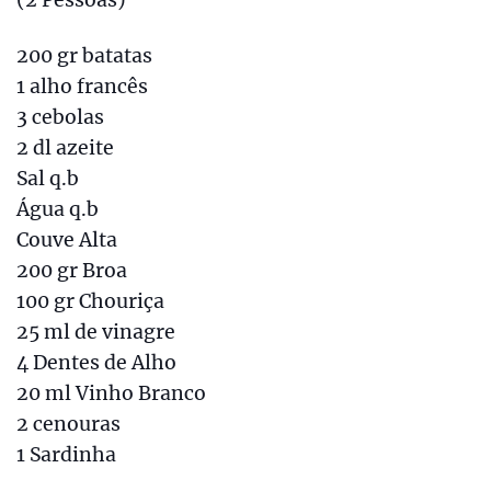
200 gr batatas
1 alho francês
3 cebolas
2 dl azeite
Sal q.b
Água q.b
Couve Alta
200 gr Broa
100 gr Chouriça
25 ml de vinagre
4 Dentes de Alho
20 ml Vinho Branco
2 cenouras
1 Sardinha