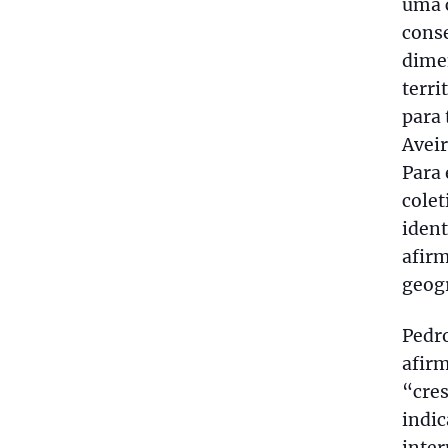
uma c
conse
dimen
terri
para 
Aveir
Para 
colet
ident
afirm
geogr
Pedro
afirm
“cre
indi