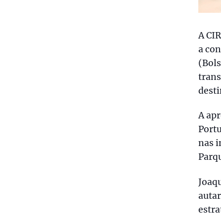
A CI
a con
(Bols
trans
desti
A ap
Portu
nas i
Parq
Joaqu
autar
estra