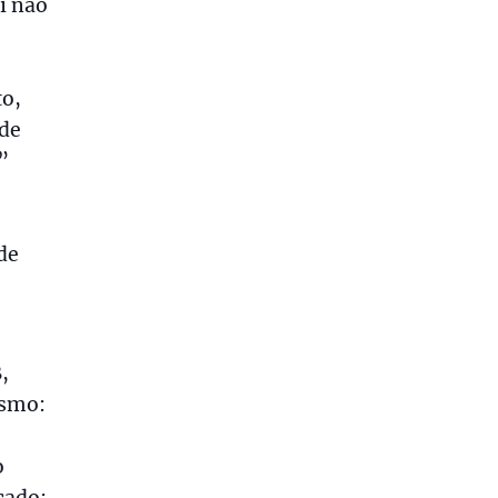
i não
to,
 de
”
de
,
ismo:
o