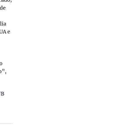
cado;
 de
lia
EUA e
o
o”,
JB