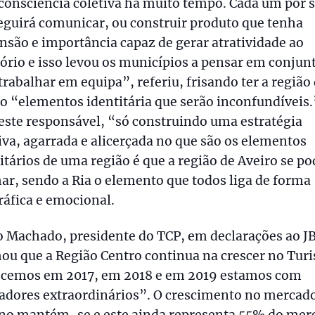
onsciência coletiva há muito tempo. Cada um por s
guirá comunicar, ou construir produto que tenha
são e importância capaz de gerar atratividade ao
tório e isso levou os municípios a pensar em conjun
trabalhar em equipa”, referiu, frisando ter a região
o “elementos identitária que serão inconfundíveis.
este responsável, “só construindo uma estratégia
iva, agarrada e alicerçada no que são os elementos
itários de uma região é que a região de Aveiro se po
ar, sendo a Ria o elemento que todos liga de forma
áfica e emocional.
 Machado, presidente do TCP, em declarações ao JB
ou que a Região Centro continua na crescer no Tur
scemos em 2017, em 2018 e em 2019 estamos com
cadores extraordinários”. O crescimento no mercad