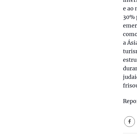
inte
e ao 
30% 
emerg
como 
a Ási
turis
estru
dura
juda
fris
Repo