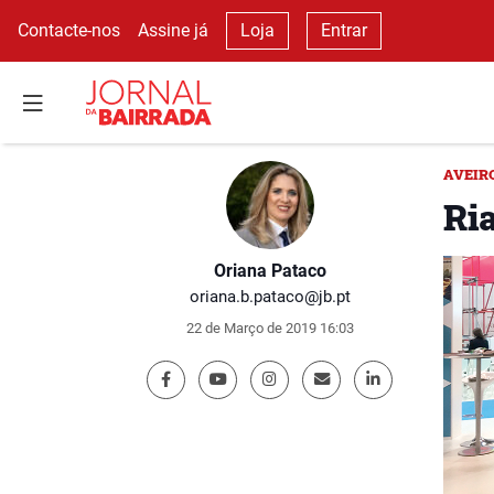
Contacte-nos
Assine já
Loja
Entrar
AVEIR
Ri
Oriana Pataco
oriana.b.pataco@jb.pt
22 de Março de 2019 16:03