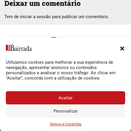
Deixar um comentário
Tem de
iniciar a sessão
para publicar um comentário.
Utilizamos cookies para melhorar a sua experiência de
Siga-nos
O Jornal da Bairrada
navegação, apresentar anúncios ou conteúdos
personalizados e analisar o nosso tráfego. Ao clicar em
Facebook
Contactos
"Aceitar", concorda com a utilização de cookies.
Instagram
Ficha Técnica
YouTube
Estatuto Editorial
Aceitar
Termos e Condições
Personalizar
JORNAL DA BAIRRADA
Assine o
a
Assinar
0,34€
© 2026 Jornal da Bairrada
partir de
/semana
Termos e Condições