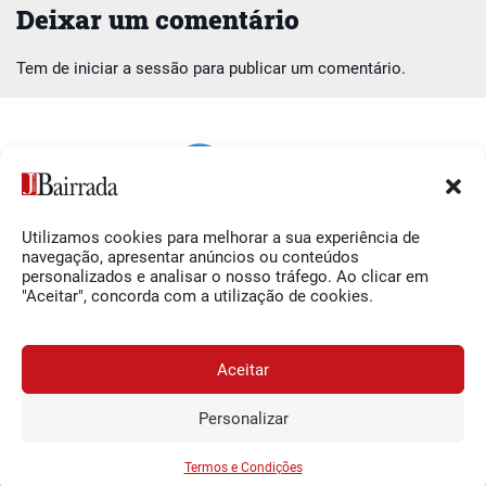
Deixar um comentário
Tem de
iniciar a sessão
para publicar um comentário.
Utilizamos cookies para melhorar a sua experiência de
Siga-nos
O Jornal da Bairrada
navegação, apresentar anúncios ou conteúdos
personalizados e analisar o nosso tráfego. Ao clicar em
Facebook
Contactos
"Aceitar", concorda com a utilização de cookies.
Instagram
Ficha Técnica
YouTube
Estatuto Editorial
Aceitar
Termos e Condições
Personalizar
JORNAL DA BAIRRADA
Assine o
a
Assinar
0,34€
© 2026 Jornal da Bairrada
partir de
/semana
Termos e Condições