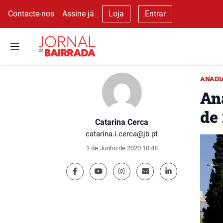
Contacte-nos
Assine já
Loja
Entrar
ANADI
An
de
Catarina Cerca
catarina.i.cerca@jb.pt
1 de Junho de 2020 10:48