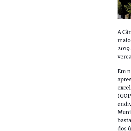
A Câm
maio,
2019
verea
Em n
apre
excel
(GOP)
endi
Munic
basta
dos ú