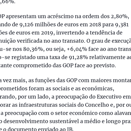
5,66%.
OP apresentam um acréscimo na ordem dos 2,80%,
ndo de 9,126 milhões de euros em 2018 para 9,381
es de euros em 2019, invertendo a tendência de
uição verificada no ano transato. O grau de execuç
u-se nos 80,36%, ou seja, +6,04% face ao ano tran
o-se registado uma taxa de 91,28% relativamente a
ante comprometido das GOP face ao previsto.
 vez mais, as funções das GOP com maiores monta
rometidos foram as sociais e as económicas,
rando, por um lado, a preocupação do Executivo em
rar as infraestruturas sociais do Concelho e, por o
, a preocupação com o setor económico como alava
o desenvolvimento sustentável a médio e longo pra
e o documento enviado ao JB.