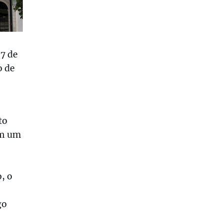
7 de
o de
to
om um
o
, o
go