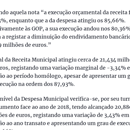
do aquela nota “a execução orçamental da receita f
3%, enquanto que a da despesa atingiu os 85,66%.
tivamente às GOP, a sua execução andou nos 80,36%
 a registar a diminuição do endividamento bancári
9 milhões de euros.”
al da Receita Municipal atingiu cerca de 21,434 mil
uros, registando uma variação marginal de -3,34% 
ção ao período homólogo, apesar de apresentar um 
xecução na ordem dos 87,93%.
 nível da Despesa Municipal verifica-se, por seu tur
umento face ao ano de 2018, tendo alcançado 20,88
ões de euros, registando uma variação de 3,43% em
ão ao ano transato e apresentando um grau de exec