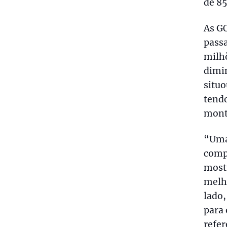
de 8
As G
passa
milhõ
dimin
situo
tend
mont
“Uma
comp
most
melho
lado
para 
refer