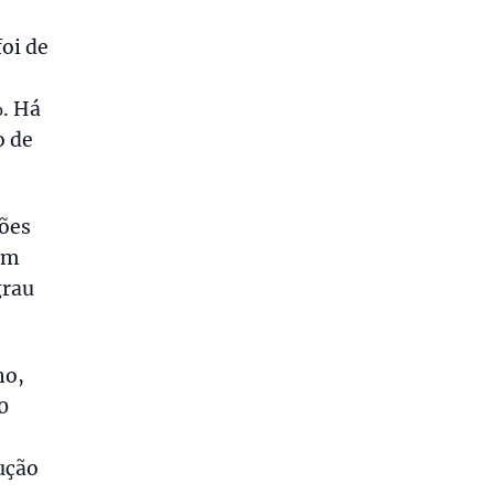
oi de
. Há
o de
hões
em
grau
no,
0
ução