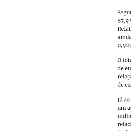
Segun
87,9
Rela
ainda
0,92
O tot
de e
rela
de e
Já ao
um a
milh
relaç