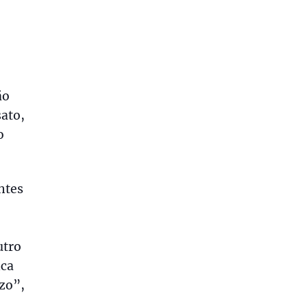
ão
sato,
o
ntes
utro
nca
zo”,