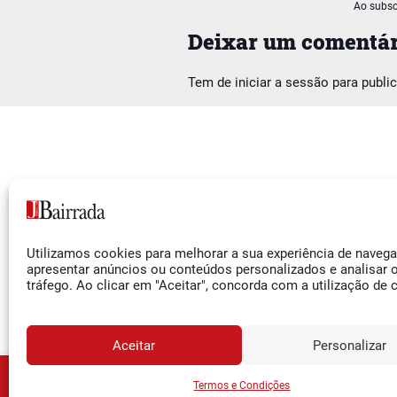
Ao subsc
Deixar um comentár
Tem de
iniciar a sessão
para publi
Siga-nos
Utilizamos cookies para melhorar a sua experiência de naveg
Facebook
apresentar anúncios ou conteúdos personalizados e analisar 
tráfego. Ao clicar em "Aceitar", concorda com a utilização de 
Instagram
YouTube
Aceitar
Personalizar
JORNA
Assine o
Termos e Condições
© 2026 Jornal da Bairrada