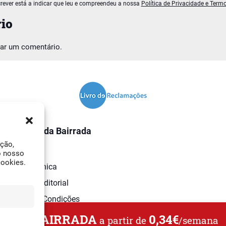
rever está a indicar que leu e compreendeu a nossa
Política de Privacidade e Term
io
car um comentário.
O Jornal da Bairrada
ação,
Contactos
o nosso
cookies.
Ficha Técnica
Estatuto Editorial
Termos e Condições
L DA BAIRRADA
0,34€
a partir de
/semana