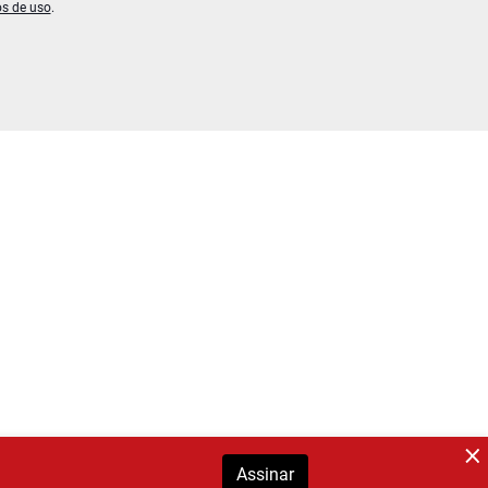
os de uso
.
Assinar