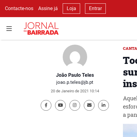
Contacte-nos
Assine já
Loja
Entrar
CANTA
To
su
João Paulo Teles
ins
joao.p.teles@jb.pt
20 de Janeiro de 2021 10:14
Aquel
esfor
a pan