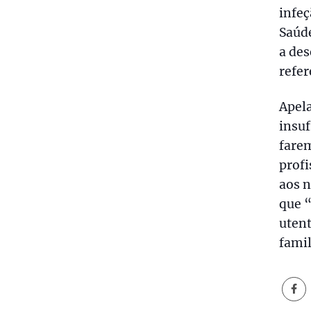
infeç
Saúde
a des
refer
Apel
insuf
fare
profi
aos n
que “
uten
famil