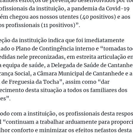
randes esforços de prevenção desenvolvidos por to
ofissionais da instituição, a pandemia da Covid-19
m chegou aos nossos utentes (40 positivos) e aos
s profissionais (11 positivos)”.
eção da instituição indica que foi imediatamente
ado o Plano de Contingência interno e “tomadas t
didas nele preconizadas, em estreita articulação en
 equipa de saúde, a Delegada de Saúde de Cantanhe
ança Social, a Câmara Municipal de Cantanhede e a
a de Freguesia da Tocha”, assim como “dar
cimento desta situação a todos os familiares dos
es”.
odo com a instituição, os profissionais desta respo
al “continuam a trabalhar arduamente para proporc
hor conforto e minimizar os efeitos nefastos desta