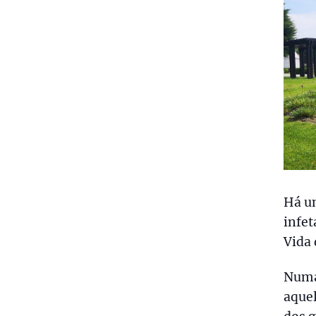
Há um
infe
Vida 
Numa 
aquel