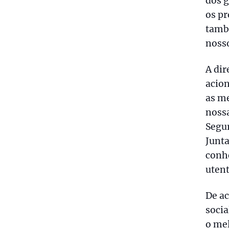
dos g
os pr
també
nosso
A dir
acion
as me
nossa
Segur
Junt
conhe
utent
De ac
soci
o mel