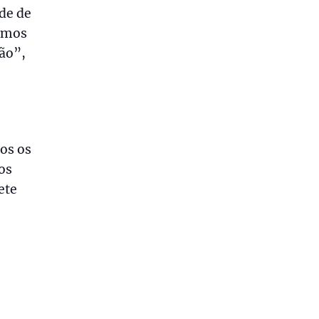
de de
uamos
ção”,
os os
os
ete