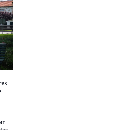
res
e
ar