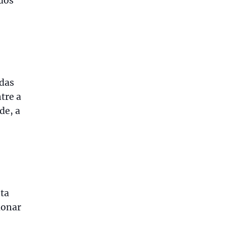
dos
odas
tre a
de, a
sta
ionar