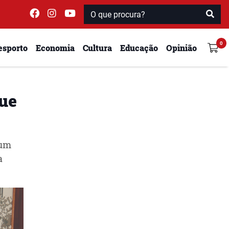
esporto
Economia
Cultura
Educação
Opinião
que
 um
a