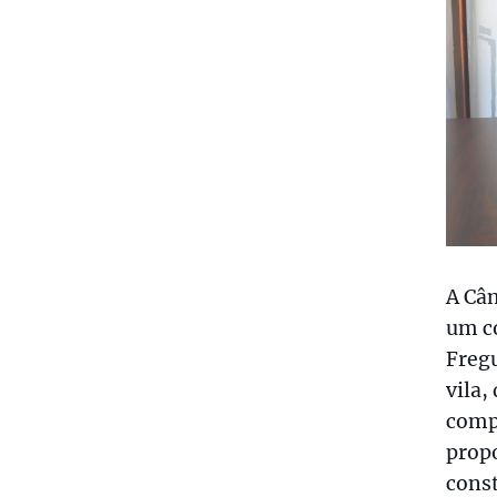
A Câ
um c
Fregu
vila,
comp
propo
const