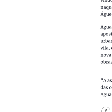
vindo
naque
Águe
Aguad
apost
urban
vila,
nova 
obras
“A a
das 
Aguad