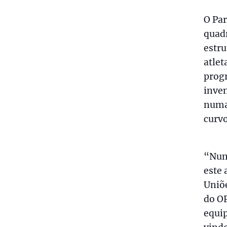
O Par
quad
estru
atlet
prog
inven
numa 
curvo
“Num
este 
Uniõe
do OP
equi