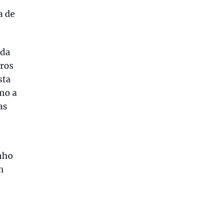
a de
 da
tros
sta
mo a
as
nho
m