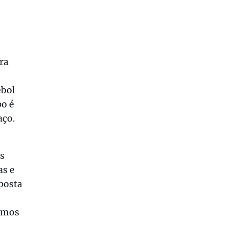
ra
ebol
po é
aço.
s
as e
posta
emos