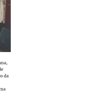
ana,
de
ro da
uma