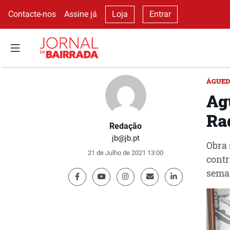
Contacte-nos
Assine já
Loja
Entrar
ÁGUE
Ag
Ra
Redação
jb@jb.pt
Obra 
21 de Julho de 2021 13:00
contr
sema